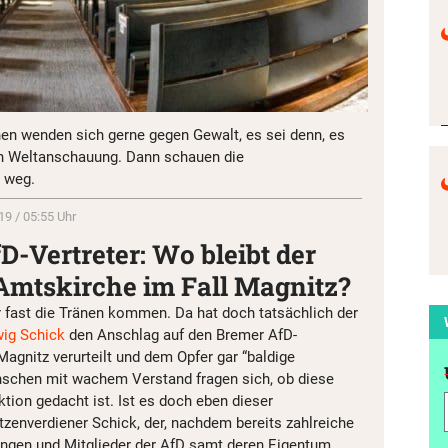
hen wenden sich gerne gegen Gewalt, es sei denn, es
eren Weltanschauung. Dann schauen die
r weg.
19 / 05:55 Uhr
fD-Vertreter: Wo bleibt der
Amtskirche im Fall Magnitz?
fast die Tränen kommen. Da hat doch tatsächlich der
ig Schick
den Anschlag auf den Bremer AfD-
agnitz verurteilt und dem Opfer gar “baldige
chen mit wachem Verstand fragen sich, ob diese
tion gedacht ist. Ist es doch eben dieser
tzenverdiener Schick, der, nachdem bereits zahlreiche
ungen und Mitglieder der AfD samt deren Eigentum