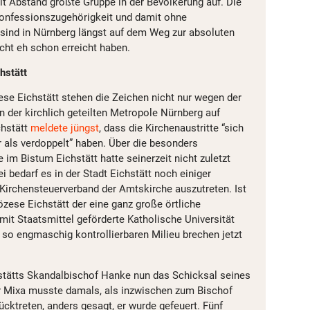
it Abstand größte Gruppe in der Bevölkerung auf. Die
Konfessionszugehörigkeit und damit ohne
 sind in Nürnberg längst auf dem Weg zur absoluten
cht eh schon erreicht haben.
hstätt
se Eichstätt stehen die Zeichen nicht nur wegen der
 der kirchlich geteilten Metropole Nürnberg auf
chstätt
meldete jüngst
, dass die Kirchenaustritte “sich
 als verdoppelt” haben. Über die besonders
im Bistum Eichstätt hatte seinerzeit nicht zuletzt
i bedarf es in der Stadt Eichstätt noch einiger
 Kirchensteuerverband der Amtskirche auszutreten. Ist
özese Eichstätt der eine ganz große örtliche
mit Staatsmittel geförderte Katholische Universität
 so engmaschig kontrollierbaren Milieu brechen jetzt
stätts Skandalbischof Hanke nun das Schicksal seines
r Mixa musste damals, als inzwischen zum Bischof
cktreten, anders gesagt, er wurde gefeuert. Fünf