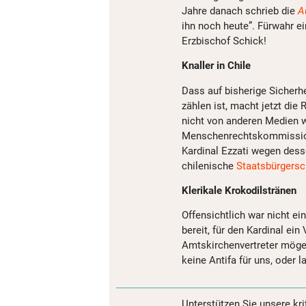
Jahre danach schrieb die
A
ihn noch heute”. Fürwahr e
Erzbischof Schick!
Knaller in Chile
Dass auf bisherige Sicherh
zählen ist, macht jetzt die
nicht von anderen Medien w
Menschenrechtskommissi
Kardinal Ezzati wegen des
chilenische
Staatsbürgersc
Klerikale Krokodilstränen
Offensichtlich war nicht e
bereit, für den Kardinal e
Amtskirchenvertreter mögen
keine Antifa für uns, oder 
Unterstützen Sie unsere kri