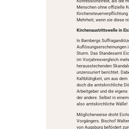
Konfessionsfreie, als die m
Menschen ohne offizielle 
Kirchensteuerverpflichtung
Mehrheit, wenn sie diese ni
Kirchenaustrittswelle in Eic
In Bambergs Suffragandiöze
Auflösungserscheinungen in
Sturm. Das Standesamt Ei
im Vorjahresvergleich mehr
herausstechenden Skandale 
unzensuriert
berichtet. Dabe
Kaltblütigkeit, um aus dem
doch die amtskirchliche Di
Arbeitgeber und die eigens 
der andere. Selbst in einem
also amtskirchliche Wälle!
Möglicherweise droht Eich
Vorgängers. Bischof Walte
von Augsburg befördert zurü