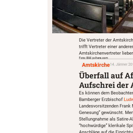
Die Vertreter der Amtskirc
trifft Vertreter einer and
Amtskirchenvertreter liebe
Foto: Bild: pxhere.com
Amtskirche
14. Jänner 20
Überfall auf A
Aufschrei der 
Es können dem Beobachter 
Bamberger Erzbischof
Ludw
Landesvorsitzenden Frank M
Genesung” gewünscht. Mens
Stellungnahme als Satire-Ak
“hochwürdige” klerikale Spi
Anschläge auf die Einricht