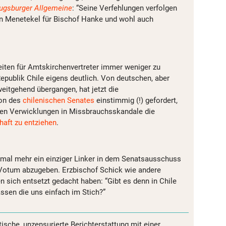
ugsburger Allgemeine
: “Seine Verfehlungen verfolgen
in Menetekel für Bischof Hanke und wohl auch
eiten für Amtskirchenvertreter immer weniger zu
 Republik Chile eigens deutlich. Von deutschen, aber
eitgehend übergangen, hat jetzt die
on des
chilenischen Senates
einstimmig (!) gefordert,
sen Verwicklungen in Missbrauchsskandale die
haft zu entziehen
.
inmal mehr ein einziger Linker in dem Senatsausschuss
in Votum abzugeben. Erzbischof Schick wie andere
 sich entsetzt gedacht haben: “Gibt es denn in Chile
lassen die uns einfach im Stich?”
tische, unzensurierte Berichterstattung mit einer