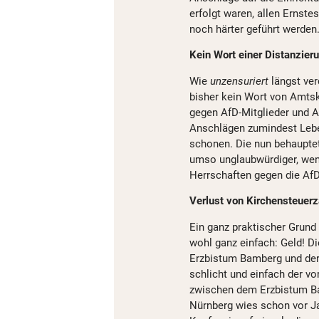
erfolgt waren, allen Ernst
noch härter geführt werden
Kein Wort einer Distanzier
Wie
unzensuriert
längst ver
bisher kein Wort von Amts
gegen AfD-Mitglieder und A
Anschlägen zumindest Lebe
schonen. Die nun behauptet
umso unglaubwürdiger, wen
Herrschaften gegen die AfD
Verlust von Kirchensteuerz
Ein ganz praktischer Grund 
wohl ganz einfach: Geld! Die
Erzbistum Bamberg und der
schlicht und einfach der v
zwischen dem Erzbistum Ba
Nürnberg wies schon vor J