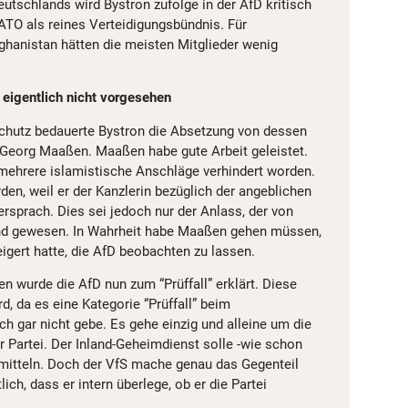
utschlands wird Bystron zufolge in der AfD kritisch
NATO als reines Verteidigungsbündnis. Für
ghanistan hätten die meisten Mitglieder wenig
t eigentlich nicht vorgesehen
hutz bedauerte Bystron die Absetzung von dessen
-Georg Maaßen. Maaßen habe gute Arbeit geleistet.
 mehrere islamistische Anschläge verhindert worden.
rden, weil er der Kanzlerin bezüglich der angeblichen
rsprach. Dies sei jedoch nur der Anlass, der von
nd gewesen. In Wahrheit habe Maaßen gehen müssen,
eigert hatte, die AfD beobachten zu lassen.
n wurde die AfD nun zum “Prüffall” erklärt. Diese
d, da es eine Kategorie “Prüffall” beim
h gar nicht gebe. Es gehe einzig und alleine um die
r Partei. Der Inland-Geheimdienst solle -wie schon
mitteln. Doch der VfS mache genau das Gegenteil
ich, dass er intern überlege, ob er die Partei