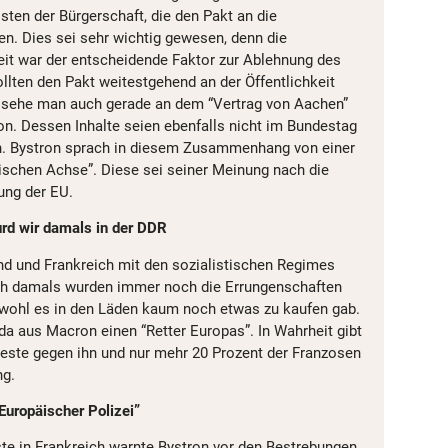
sten der Bürgerschaft, die den Pakt an die
en. Dies sei sehr wichtig gewesen, denn die
keit war der entscheidende Faktor zur Ablehnung des
llten den Pakt weitestgehend an der Öffentlichkeit
s sehe man auch gerade an dem “Vertrag von Aachen”
. Dessen Inhalte seien ebenfalls nicht im Bundestag
en. Bystron sprach in diesem Zusammenhang von einer
ischen Achse”. Diese sei seiner Meinung nach die
ung der EU.
rd wir damals in der DDR
nd und Frankreich mit den sozialistischen Regimes
ch damals wurden immer noch die Errungenschaften
bwohl es in den Läden kaum noch etwas zu kaufen gab.
 aus Macron einen “Retter Europas”. In Wahrheit gibt
ste gegen ihn und nur mehr 20 Prozent der Franzosen
ng.
Europäischer Polizei”
 in Frankreich warnte Bystron vor den Bestrebungen