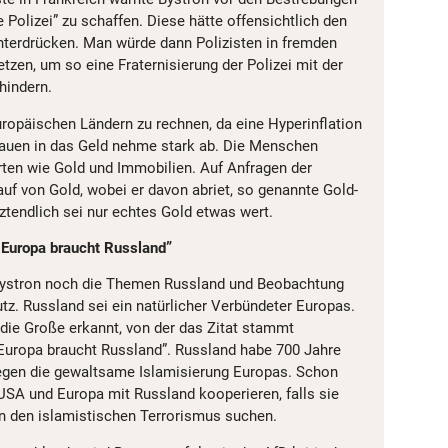
e Polizei” zu schaffen. Diese hätte offensichtlich den
unterdrücken. Man würde dann Polizisten in fremden
zen, um so eine Fraternisierung der Polizei mit der
hindern.
uropäischen Ländern zu rechnen, da eine Hyperinflation
rauen in das Geld nehme stark ab. Die Menschen
ten wie Gold und Immobilien. Auf Anfragen der
auf von Gold, wobei er davon abriet, so genannte Gold-
tztendlich sei nur echtes Gold etwas wert.
 Europa braucht Russland”
Bystron noch die Themen Russland und Beobachtung
z. Russland sei ein natürlicher Verbündeter Europas.
die Große erkannt, von der das Zitat stammt
Europa braucht Russland”. Russland habe 700 Jahre
egen die gewaltsame Islamisierung Europas. Schon
 USA und Europa mit Russland kooperieren, falls sie
 den islamistischen Terrorismus suchen.