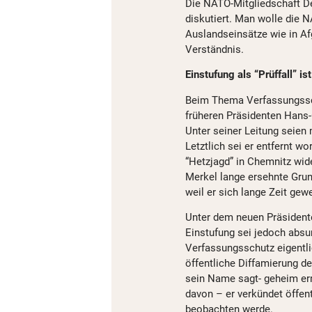
Die NATO-Mitgliedschaft De
diskutiert. Man wolle die 
Auslandseinsätze wie in Af
Verständnis.
Einstufung als “Prüffall” is
Beim Thema Verfassungssc
früheren Präsidenten Hans
Unter seiner Leitung seien
Letztlich sei er entfernt wo
“Hetzjagd” in Chemnitz wide
Merkel lange ersehnte Gru
weil er sich lange Zeit gew
Unter dem neuen Präsidente
Einstufung sei jedoch absur
Verfassungsschutz eigentlic
öffentliche Diffamierung de
sein Name sagt- geheim er
davon – er verkündet öffentl
beobachten werde.