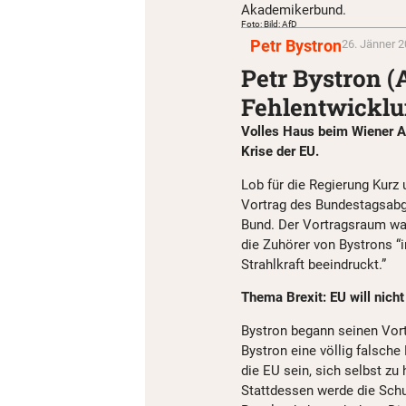
Akademikerbund.
Foto: Bild: AfD
Petr Bystron
26. Jänner 2
Petr Bystron (
Fehlentwicklu
Volles Haus beim Wiener A
Krise der EU.
Lob für die Regierung Kurz
Vortrag des Bundestagsabg
Bund. Der Vortragsraum war
die Zuhörer von Bystrons “
Strahlkraft beeindruckt.”
Thema Brexit: EU will nicht
Bystron begann seinen Vort
Bystron eine völlig falsche 
die EU sein, sich selbst zu
Stattdessen werde die Sch