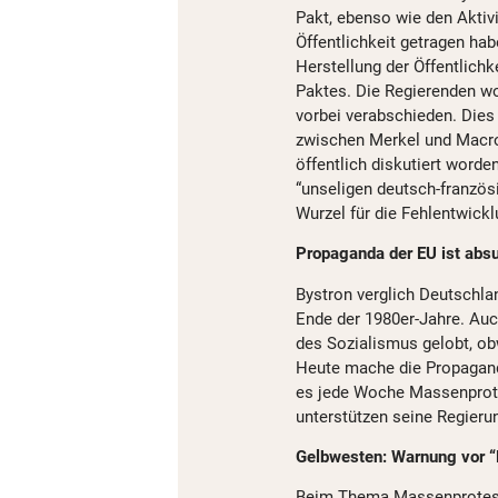
Pakt, ebenso wie den Aktivi
Öffentlichkeit getragen hab
Herstellung der Öffentlich
Paktes. Die Regierenden wo
vorbei verabschieden. Die
zwischen Merkel und Macron
öffentlich diskutiert word
“unseligen deutsch-französ
Wurzel für die Fehlentwickl
Propaganda der EU ist absu
Bystron verglich Deutschla
Ende der 1980er-Jahre. Au
des Sozialismus gelobt, o
Heute mache die Propaganda
es jede Woche Massenprote
unterstützen seine Regieru
Gelbwesten: Warnung vor “
Beim Thema Massenproteste