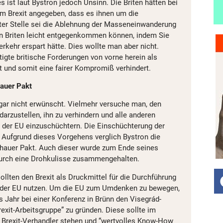
ist laut Bystron jedoch Unsinn. Die Briten hätten bei
m Brexit angegeben, dass es ihnen um die
ter Stelle sei die Ablehnung der Masseneinwanderung
en Briten leicht entgegenkommen können, indem Sie
rkehr erspart hätte. Dies wollte man aber nicht.
igte britische Forderungen von vorne herein als
t und somit eine fairer Kompromiß verhindert.
hauer Pakt
 gar nicht erwünscht. Vielmehr versuche man, den
darzustellen, ihn zu verhindern und alle anderen
 der EU einzuschüchtern. Die Einschüchterung der
. Aufgrund dieses Vorgehens verglich Bystron die
hauer Pakt. Auch dieser wurde zum Ende seines
urch eine Drohkulisse zusammengehalten.
ollten den Brexit als Druckmittel für die Durchführung
 der EU nutzen. Um die EU zum Umdenken zu bewegen,
es Jahr bei einer Konferenz in Brünn den Visegrád-
exit-Arbeitsgruppe” zu gründen. Diese sollte im
 Brexit-Verhandler stehen und “wertvolles Know-How