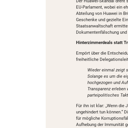
Der Huawei-Skandal dreht 
EU-Parlament, wobei ein eh
Abteilung von Huawei in Brü
Geschenke und gezielte Ei
Staatsanwaltschaft ermittel
Dokumentenfälschung und 
Hinterzimmerdeals statt T
Empört über die Entscheid
freiheitliche Delegationsle
Wieder einmal zeigt s
Solange es um die ei
hochgezogen und Aufkl
Transparenz erleben 
parteipolitisches Takt
Für ihn ist klar: „Wenn die 
ungehindert tun können.“ D
für mögliche Korruptionsfäl
Aufhebung der Immunität g