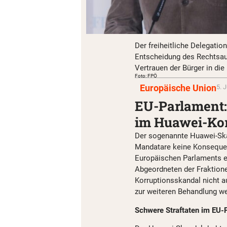
Der freiheitliche Delegation
Entscheidung des Rechtsau
Vertrauen der Bürger in die
Foto: FPÖ
Europäische Union
5. 
EU-Parlament:
im Huawei-Kor
Der sogenannte Huawei-Skan
Mandatare keine Konsequen
Europäischen Parlaments en
Abgeordneten der Fraktio
Korruptionsskandal nicht 
zur weiteren Behandlung we
Schwere Straftaten im EU-