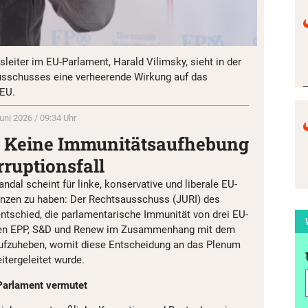
sleiter im EU-Parlament, Harald Vilimsky, sieht in der
sschusses eine verheerende Wirkung auf das
 EU.
Juni 2026 / 09:34 Uhr
 Keine Immunitätsaufhebung
ruptionsfall
dal scheint für linke, konservative und liberale EU-
zen zu haben: Der Rechtsausschuss (JURI) des
tschied, die parlamentarische Immunität von drei EU-
nen EPP, S&D und Renew im Zusammenhang mit dem
aufzuheben, womit diese Entscheidung an das Plenum
itergeleitet wurde.
Parlament vermutet