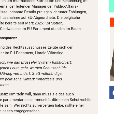
sich um mutmaßliche Korruption und Bestechung im
emaliger leitender Manager der Public-Affairs-
ssel brisante Details preisgab, darunter Zahlungen,
nflussnahme auf EU-Abgeordnete. Die belgische
te bereits seit März 2025; Korruption,
Geldwäsche im EU-Parlament standen im Raum.
ransparenz
ung des Rechtsausschusses zeigte sich der
iter im EU-Parlament, Harald Vilimsky:
ich, wie das Brüsseler System funktioniert:
genen Leute geht, werden Schutzschilde
ärung verhindert. Statt vollständiger
wir politische Hinterzimmerdeals und
ieren.
Justiz ermitteln will, dann muss sie das auch
ie parlamentarische Immunität dürfe kein Schutzschild
le sein. Wer nichts zu verbergen habe, sollte einer
elassen entgegensehen.