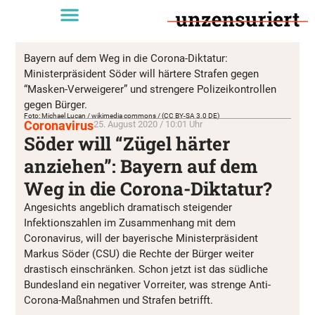
Bayern auf dem Weg in die Corona-Diktatur:
Ministerpräsident Söder will härtere Strafen gegen
“Masken-Verweigerer” und strengere Polizeikontrollen
gegen Bürger.
Foto: Michael Lucan / wikimedia commons / (CC BY-SA 3.0 DE)
Coronavirus
25. August 2020 / 10:01 Uhr
Söder will “Zügel härter
anziehen”: Bayern auf dem
Weg in die Corona-Diktatur?
Angesichts angeblich dramatisch steigender
Infektionszahlen im Zusammenhang mit dem
Coronavirus, will der bayerische Ministerpräsident
Markus Söder (CSU) die Rechte der Bürger weiter
drastisch einschränken. Schon jetzt ist das südliche
Bundesland ein negativer Vorreiter, was strenge Anti-
Corona-Maßnahmen und Strafen betrifft.