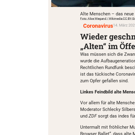
Alte Menschen – das neue F
Foto: Alice Wiegand / Wikimedia CC BY-S
Coronavirus
14. März 202
Wieder gesch
„Alten“ im Öff
Was müssen sich die Zwang
wurde die Aufbaugeneration
Rechtlichen Rundfunk besc
ist das tückische Coronavi
zum Opfer gefallen sind.
Linkes Feindbild alte Mens
Vor allem für alte Menschen
Moderator Schlecky Silber
und
ZDF
sorgt das indes für
Untermalt mit fröhlicher M
Browser Ballet“, dass alte