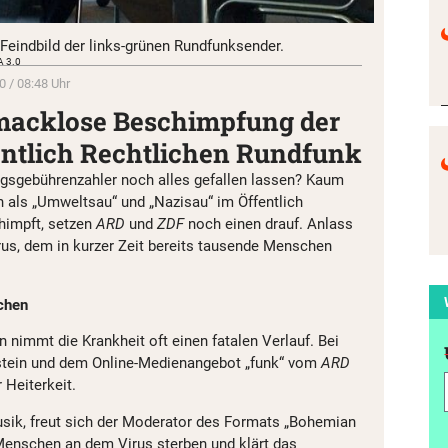
eindbild der links-grünen Rundfunksender.
A 3.0
0 / 08:48 Uhr
macklose Beschimpfung der
entlich Rechtlichen Rundfunk
sgebührenzahler noch alles gefallen lassen? Kaum
 als „Umweltsau“ und „Nazisau“ im Öffentlich
himpft, setzen
ARD
und
ZDF
noch einen drauf. Anlass
rus, dem in kurzer Zeit bereits tausende Menschen
chen
 nimmt die Krankheit oft einen fatalen Verlauf. Bei
stein und dem Online-Medienangebot „funk“ vom
ARD
 Heiterkeit.
usik, freut sich der Moderator des Formats „Bohemian
 Menschen an dem Virus sterben und klärt das