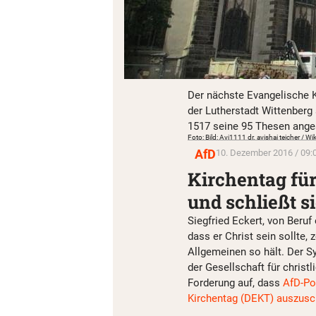
Der nächste Evangelische Ki
der Lutherstadt Wittenberg 
1517 seine 95 Thesen ange
Foto: Bild: Avi1111 dr. avishai teicher / 
AfD
10. Dezember 2016 / 09:
Kirchentag für
und schließt s
Siegfried Eckert, von Beruf 
dass er Christ sein sollte, 
Allgemeinen so hält. Der S
der Gesellschaft für christ
Forderung auf, dass
AfD-Po
Kirchentag (DEKT) auszusc