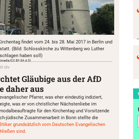
rchentag findet vom 24. bis 28. Mai 2017 in Berlin und
statt. (Bild: Schlosskirche zu Wittenberg wo Luther
schlagen haben soll)
Wikimedia (CC BY-SA 4.0)
00 Uhr
chtet Gläubige aus der AfD
ie daher aus
evangelischer Pfarrer, was eher eindeutig indiziert,
zeigte, was er von christlicher Nächstenliebe im
ynodalbeauftragte für den Kirchentag und Vorsitzende
lich-jüdische Zusammenarbeit in Bonn stellte die
litiker grundsätzlich vom Deutschen Evangelischen
hließen sind
.