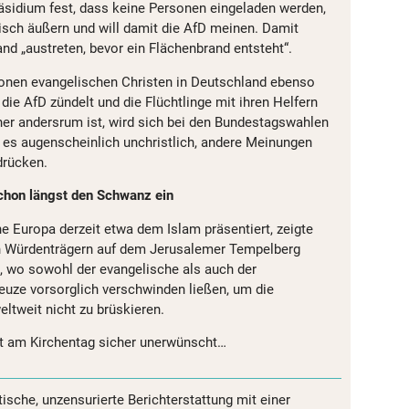
äsidium fest, dass keine Personen eingeladen werden,
tisch äußern und will damit die AfD meinen. Damit
 „austreten, bevor ein Flächenbrand entsteht“.
llionen evangelischen Christen in Deutschland ebenso
die AfD zündelt und die Flüchtlinge mit ihren Helfern
eher andersrum ist, wird sich bei den Bundestagswahlen
t es augenscheinlich unchristlich, andere Meinungen
drücken.
schon längst den Schwanz ein
he Europa derzeit etwa dem Islam präsentiert, zeigte
en Würdenträgern auf dem Jerusalemer Tempelberg
), wo sowohl der evangelische als auch der
reuze vorsorglich verschwinden ließen, um die
tweit nicht zu brüskieren.
ist am Kirchentag sicher unerwünscht…
tische, unzensurierte Berichterstattung mit einer