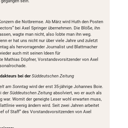
n gegangen sein.
-Konzern die Notbremse. Ab März wird Huth den Posten
ectors” bei Axel Springer übernehmen. Die Blöße, ihn
lassen, wagte man nicht, also lobte man ihn weg.
denn er hat uns nicht nur über viele Jahre und zuletzt
ntag als hervorragender Journalist und Blattmacher
ieder auch mit seinen Ideen für
te Mathias Döpfner, Vorstandsvorsitzender von Axel
rsonalrochade.
dakteurs bei der
Süddeutschen Zeitung
elt am Sonntag
wird der erst 35-jährige Johannes Boie.
ei der
Süddeutschen Zeitung
absolviert, wo er auch als
ig war. Womit der geneigte Leser wohl erwarten muss,
lattlinie wenig ändern wird. Seit zwei Jahren arbeitet
hief of Staff” des Vorstandsvorsitzenden von Axel