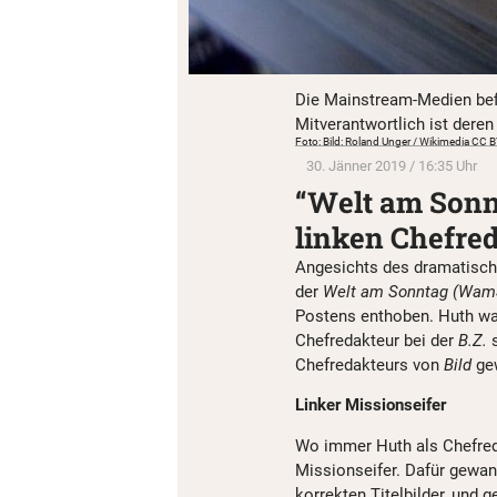
Die Mainstream-Medien bef
Mitverantwortlich ist deren 
Foto: Bild: Roland Unger / Wikimedia CC 
30. Jänner 2019 / 16:35 Uhr
“Welt am Sonnt
linken Chefre
Angesichts des dramatisc
der
Welt am Sonntag (Wam
Postens enthoben. Huth wa
Chefredakteur bei der
B.Z.
s
Chefredakteurs von
Bild
ge
Linker Missionseifer
Wo immer Huth als Chefredak
Missionseifer. Dafür gewann
korrekten Titelbilder, und g