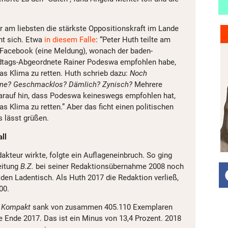
 er am liebsten die stärkste Oppositionskraft im Lande
ht sich. Etwa
in diesem Falle
: “Peter Huth teilte am
Facebook (eine Meldung), wonach der baden-
dtags-Abgeordnete Rainer Podeswa empfohlen habe,
as Klima zu retten. Huth schrieb dazu:
Noch
one? Geschmacklos? Dämlich? Zynisch?
Mehrere
arauf hin, dass Podeswa keineswegs empfohlen hat,
s Klima zu retten.” Aber das ficht einen politischen
s lässt grüßen.
ll
kteur wirkte, folgte ein Auflageneinbruch. So ging
eitung
B.Z.
bei seiner Redaktionsübernahme 2008 noch
den Ladentisch. Als Huth 2017 die Redaktion verließ,
00.
d
Kompakt
sank von zusammen 405.110 Exemplaren
 Ende 2017. Das ist ein Minus von 13,4 Prozent. 2018