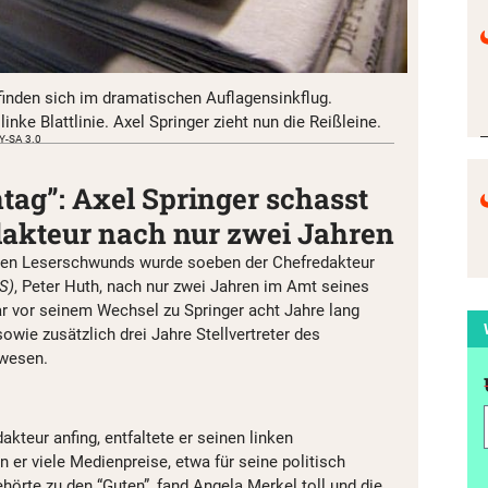
inden sich im dramatischen Auflagensinkflug.
linke Blattlinie. Axel Springer zieht nun die Reißleine.
BY-SA 3.0
ag”: Axel Springer schasst
dakteur nach nur zwei Jahren
hen Leserschwunds wurde soeben der Chefredakteur
S)
, Peter Huth, nach nur zwei Jahren im Amt seines
r vor seinem Wechsel zu Springer acht Jahre lang
owie zusätzlich drei Jahre Stellvertreter des
wesen.
teur anfing, entfaltete er seinen linken
 er viele Medienpreise, etwa für seine politisch
ehörte zu den “Guten”, fand Angela Merkel toll und die