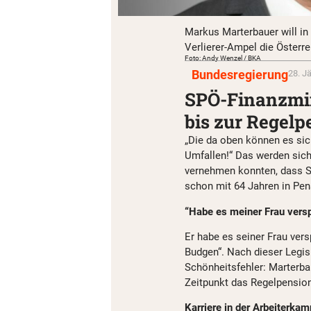
Markus Marterbauer will in
Verlierer-Ampel die Österre
Foto: Andy Wenzel / BKA
Bundesregierung
28. J
SPÖ-Finanzmin
bis zur Regelp
„Die da oben können es sic
Umfallen!“ Das werden sich
vernehmen konnten, dass S
schon mit 64 Jahren in Pe
“Habe es meiner Frau vers
Er habe es seiner Frau ver
Budgen“. Nach dieser Legis
Schönheitsfehler: Marterba
Zeitpunkt das Regelpensions
Karriere in der Arbeiterka