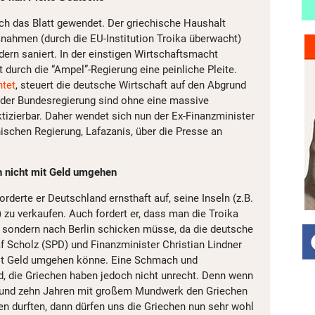
ich das Blatt gewendet. Der griechische Haushalt
ahmen (durch die EU-Institution Troika überwacht)
rn saniert. In der einstigen Wirtschaftsmacht
durch die “Ampel”-Regierung eine peinliche Pleite.
htet
, steuert die deutsche Wirtschaft auf den Abgrund
 der Bundesregierung sind ohne eine massive
tizierbar. Daher wendet sich nun der Ex-Finanzminister
ischen Regierung, Lafazanis, über die Presse an
h nicht mit Geld umgehen
forderte er Deutschland ernsthaft auf, seine Inseln (z.B.
 zu verkaufen. Auch fordert er, dass man die Troika
 sondern nach Berlin schicken müsse, da die deutsche
af Scholz (SPD) und Finanzminister Christian Lindner
it Geld umgehen könne. Eine Schmach und
nd, die Griechen haben jedoch nicht unrecht. Denn wenn
rund zehn Jahren mit großem Mundwerk den Griechen
n durften, dann dürfen uns die Griechen nun sehr wohl