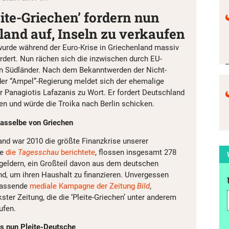
ite-Griechen’ fordern nun
land auf, Inseln zu verkaufen
urde während der Euro-Krise in Griechenland massiv
dert. Nun rächen sich die inzwischen durch EU-
lten Südländer. Nach dem Bekanntwerden der Nicht-
 der “Ampel”-Regierung meldet sich der ehemalige
 Panagiotis Lafazanis zu Wort. Er fordert Deutschland
fen und würde die Troika nach Berlin schicken.
dasselbe von Griechen
land war 2010 die größte Finanzkrise unserer
ie
die
Tagesschau
berichtete
, flossen insgesamt 278
sgeldern, ein Großteil davon aus dem deutschen
d, um ihren Haushalt zu finanzieren. Unvergessen
fassende
mediale Kampagne der Zeitung
Bild
,
ter Zeitung, die die ‘Pleite-Griechen’ unter anderem
ufen.
es nun Pleite-Deutsche