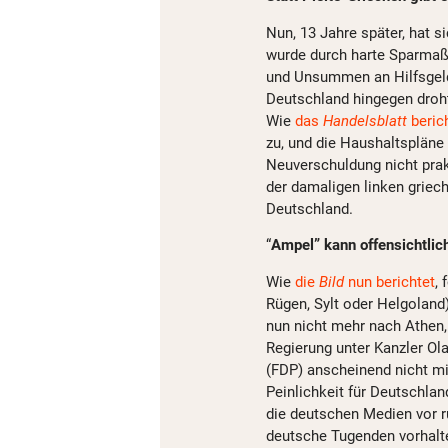
Nun, 13 Jahre später, hat s
wurde durch harte Sparmaßn
und Unsummen an Hilfsgelde
Deutschland hingegen droht 
Wie
das
Handelsblatt
beric
zu, und die Haushaltspläne
Neuverschuldung nicht prak
der damaligen linken griech
Deutschland.
“
Ampel” kann offensichtlic
Wie
die
Bild
nun berichtet
, 
Rügen, Sylt oder Helgoland)
nun nicht mehr nach Athen,
Regierung unter Kanzler Ol
(FDP) anscheinend nicht m
Peinlichkeit für Deutschla
die deutschen Medien vor 
deutsche Tugenden vorhalte