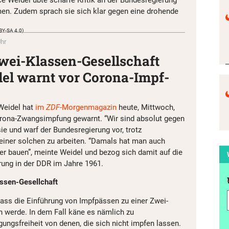
e Weidel übte scharfe Kritik an der Bundesregierung
n. Zudem sprach sie sich klar gegen eine drohende
 BY-SA 4.0)
Uhr
wei-Klassen-Gesellschaft
del warnt vor Corona-Impf-
Weidel hat
im
ZDF
-Morgenmagazin
heute, Mittwoch,
orona-Zwangsimpfung gewarnt. “Wir sind absolut gegen
 sie und warf der Bundesregierung vor, trotz
einer solchen zu arbeiten. “Damals hat man auch
er bauen”, meinte Weidel und bezog sich damit auf die
ung in der DDR im Jahre 1961.
assen-Gesellchaft
ass die Einführung von Impfpässen zu einer Zwei-
n werde. In dem Fall käne es nämlich zu
ngsfreiheit von denen, die sich nicht impfen lassen.