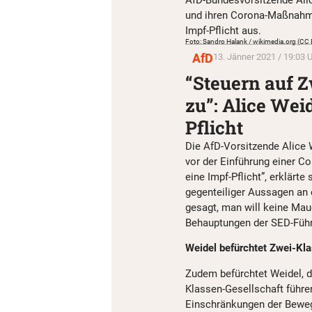
AfD-Bundesvorsitzende Alic
und ihren Corona-Maßnahme
Impf-Pflicht aus.
Foto: Sandro Halank / wikimedia.org (CC
AfD
13. Jänner 2021 / 19:03 
“Steuern auf Z
zu”: Alice Wei
Pflicht
Die AfD-Vorsitzende Alice 
vor der Einführung einer C
eine Impf-Pflicht”, erklärte
gegenteiliger Aussagen an 
gesagt, man will keine Mau
Behauptungen der SED-Führ
Weidel befürchtet Zwei-Kl
Zudem befürchtet Weidel, d
Klassen-Gesellschaft führe
Einschränkungen der Bewegu