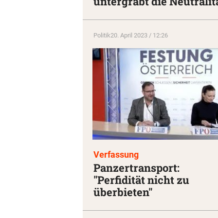
untergräbt die Neutralit
Politik
20. April 2023 / 12:26
Verfassung
Panzertransport:
"Perfidität nicht zu
überbieten"