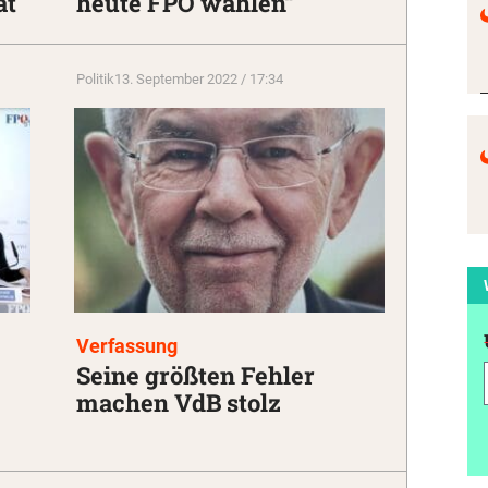
ät
heute FPÖ wählen“
Politik
13. September 2022 / 17:34
Verfassung
Seine größten Fehler
machen VdB stolz