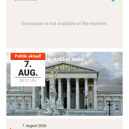
Politik aktuell
Alle Politik-Artikel lesen
7.
AUG.
08:51 Uhr
7. August 2026