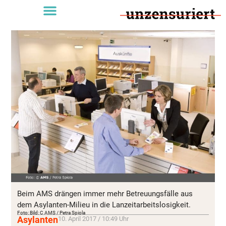
Beim AMS drängen immer mehr Betreuungsfälle aus
dem Asylanten-Milieu in die Lanzeitarbeitslosigkeit.
Foto: Bild: C AMS / Petra Spiola
Asylanten
10. April 2017 / 10:49 Uhr