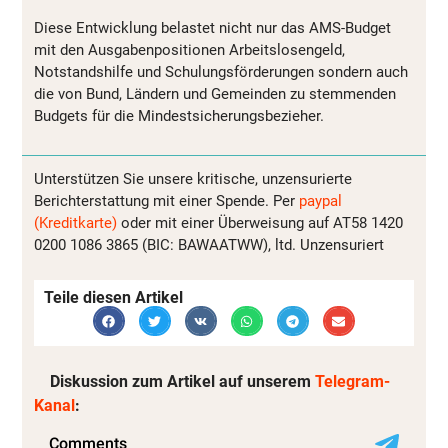
Diese Entwicklung belastet nicht nur das AMS-Budget
mit den Ausgabenpositionen Arbeitslosengeld,
Notstandshilfe und Schulungsförderungen sondern auch
die von Bund, Ländern und Gemeinden zu stemmenden
Budgets für die Mindestsicherungsbezieher.
Unterstützen Sie unsere kritische, unzensurierte
Berichterstattung mit einer Spende. Per
paypal
(Kreditkarte)
oder mit einer Überweisung auf AT58 1420
0200 1086 3865 (BIC: BAWAATWW), ltd. Unzensuriert
Teile diesen Artikel
Diskussion zum Artikel auf unserem
Telegram-
Kanal
: