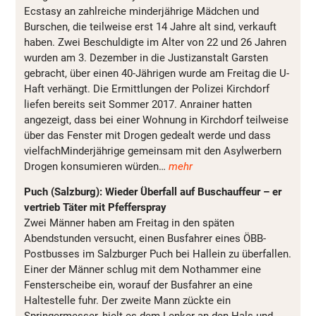
Ecstasy an zahlreiche minderjährige Mädchen und
Burschen, die teilweise erst 14 Jahre alt sind, verkauft
haben. Zwei Beschuldigte im Alter von 22 und 26 Jahren
wurden am 3. Dezember in die Justizanstalt Garsten
gebracht, über einen 40-Jährigen wurde am Freitag die U-
Haft verhängt. Die Ermittlungen der Polizei Kirchdorf
liefen bereits seit Sommer 2017. Anrainer hatten
angezeigt, dass bei einer Wohnung in Kirchdorf teilweise
über das Fenster mit Drogen gedealt werde und dass
vielfachMinderjährige gemeinsam mit den Asylwerbern
Drogen konsumieren würden…
mehr
Puch (Salzburg): Wieder Überfall auf Buschauffeur – er
vertrieb Täter mit Pfefferspray
Zwei Männer haben am Freitag in den späten
Abendstunden versucht, einen Busfahrer eines ÖBB-
Postbusses im Salzburger Puch bei Hallein zu überfallen.
Einer der Männer schlug mit dem Nothammer eine
Fensterscheibe ein, worauf der Busfahrer an eine
Haltestelle fuhr. Der zweite Mann zückte ein
Springermesser, hielt es dem Lenker an den Hals und