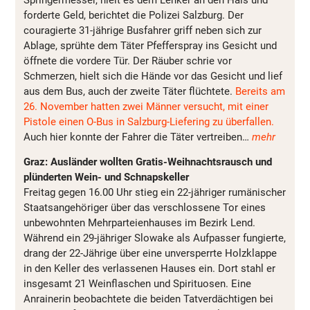
forderte Geld, berichtet die Polizei Salzburg. Der
couragierte 31-jährige Busfahrer griff neben sich zur
Ablage, sprühte dem Täter Pfefferspray ins Gesicht und
öffnete die vordere Tür. Der Räuber schrie vor
Schmerzen, hielt sich die Hände vor das Gesicht und lief
aus dem Bus, auch der zweite Täter flüchtete.
Bereits am
26. November hatten zwei Männer versucht, mit einer
Pistole einen O-Bus in Salzburg-Liefering zu überfallen.
Auch hier konnte der Fahrer die Täter vertreiben…
mehr
Graz: Ausländer wollten Gratis-Weihnachtsrausch und
plünderten Wein- und Schnapskeller
Freitag gegen 16.00 Uhr stieg ein 22-jähriger rumänischer
Staatsangehöriger über das verschlossene Tor eines
unbewohnten Mehrparteienhauses im Bezirk Lend.
Während ein 29-jähriger Slowake als Aufpasser fungierte,
drang der 22-Jährige über eine unversperrte Holzklappe
in den Keller des verlassenen Hauses ein. Dort stahl er
insgesamt 21 Weinflaschen und Spirituosen. Eine
Anrainerin beobachtete die beiden Tatverdächtigen bei