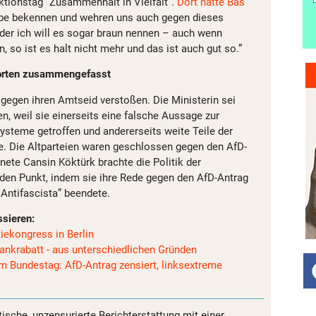
ktionstag “Zusammenhalt in Vielfalt”.
Dort hatte Bas
arbe bekennen und wehren uns auch gegen dieses
der ich will es sogar braun nennen – auch wenn
so ist es halt nicht mehr und das ist auch gut so.”
 Worten zusammengefasst
 gegen ihren Amtseid verstoßen. Die Ministerin sei
n, weil sie einerseits eine falsche Aussage zur
ysteme getroffen und andererseits weite Teile der
e. Die Altparteien waren geschlossen gegen den AfD-
nete Cansin Köktürk brachte die Politik der
den Punkt, indem sie ihre Rede gegen den AfD-Antrag
 Antifascista” beendete.
ssieren:
iekongress in Berlin
nkrabatt - aus unterschiedlichen Gründen
 Bundestag: AfD-Antrag zensiert, linksextreme
tische, unzensurierte Berichterstattung mit einer