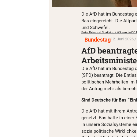
Die AfD hat im Bundestag e
Bas eingereicht. Die Altpa
und Schwefel.
Foto: Raimond Spekking / Wikimedia CC 
Bundestag
12. Juni 2026 /
AfD beantragt
Arbeitsministe
Die AfD hat im Bundestag d
(SPD) beantragt. Die Entla
politischen Mehrheiten im 
der Antrag mehr als berecht
Sind Deutsche für Bas “Ein
Die AfD hat mit ihrem Antr
gesetzt. Bas hatte in eine
in unsere Sozialsysteme ein
sozialpolitische Wirklichke