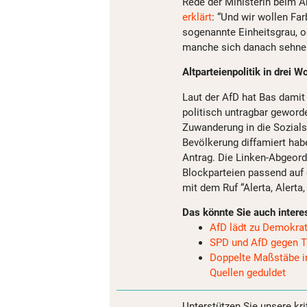
Rede der Ministerin beim A
erklärt
: “Und wir wollen F
sogenannte Einheitsgrau, o
manche sich danach sehnen, 
Altparteienpolitik in drei
Laut der AfD hat Bas damit
politisch untragbar geworde
Zuwanderung in die Sozials
Bevölkerung diffamiert hab
Antrag. Die Linken-Abgeord
Blockparteien passend auf 
mit dem Ruf “Alerta, Alerta,
Das könnte Sie auch intere
AfD lädt zu Demokrat
SPD und AfD gegen Ta
Doppelte Maßstäbe im
Quellen geduldet
Unterstützen Sie unsere kri