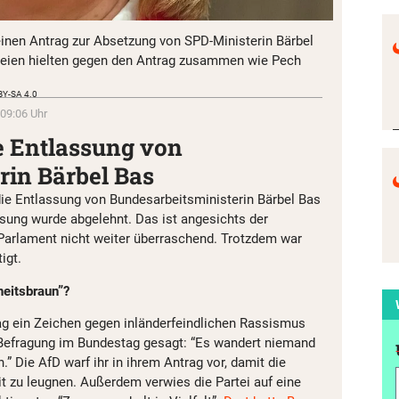
inen Antrag zur Absetzung von SPD-Ministerin Bärbel
rteien hielten gegen den Antrag zusammen wie Pech
BY-SA 4.0
 09:06 Uhr
e Entlassung von
rin Bärbel Bas
ie Entlassung von Bundesarbeitsministerin Bärbel Bas
ssung wurde abgelehnt. Das ist angesichts der
Parlament nicht weiter überraschend. Trotzdem war
igt.
heitsbraun”?
ag ein Zeichen gegen inländerfeindlichen Rassismus
r Befragung im Bundestag gesagt: “Es wandert niemand
.” Die AfD warf ihr in ihrem Antrag vor, damit die
it zu leugnen. Außerdem verwies die Partei auf eine