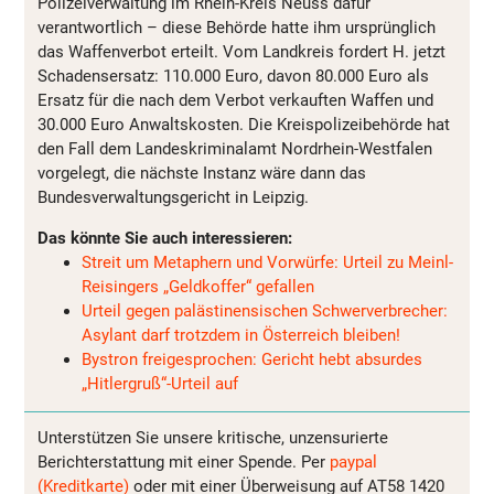
Polizeiverwaltung im Rhein-Kreis Neuss dafür
verantwortlich – diese Behörde hatte ihm ursprünglich
das Waffenverbot erteilt. Vom Landkreis fordert H. jetzt
Schadensersatz: 110.000 Euro, davon 80.000 Euro als
Ersatz für die nach dem Verbot verkauften Waffen und
30.000 Euro Anwaltskosten. Die Kreispolizeibehörde hat
den Fall dem Landeskriminalamt Nordrhein-Westfalen
vorgelegt, die nächste Instanz wäre dann das
Bundesverwaltungsgericht in Leipzig.
Das könnte Sie auch interessieren:
Streit um Metaphern und Vorwürfe: Urteil zu Meinl-
Reisingers „Geldkoffer“ gefallen
Urteil gegen palästinensischen Schwerverbrecher:
Asylant darf trotzdem in Österreich bleiben!
Bystron freigesprochen: Gericht hebt absurdes
„Hitlergruß“-Urteil auf
Unterstützen Sie unsere kritische, unzensurierte
Berichterstattung mit einer Spende. Per
paypal
(Kreditkarte)
oder mit einer Überweisung auf AT58 1420