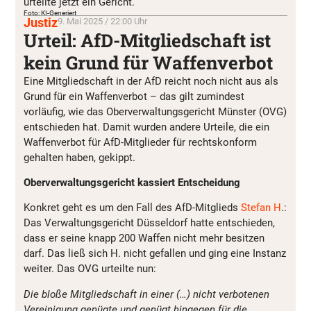
urteilte jetzt ein Gericht.
Foto: KI-Generiert
Justiz
9. Mai 2025 / 22:00 Uhr
Urteil: AfD-Mitgliedschaft ist
kein Grund für Waffenverbot
Eine Mitgliedschaft in der AfD reicht noch nicht aus als
Grund für ein Waffenverbot – das gilt zumindest
vorläufig, wie das Oberverwaltungsgericht Münster (OVG)
entschieden hat. Damit wurden andere Urteile, die ein
Waffenverbot für AfD-Mitglieder für rechtskonform
gehalten haben, gekippt.
Oberverwaltungsgericht kassiert Entscheidung
Konkret geht es um den Fall des AfD-Mitglieds
Stefan H
.:
Das Verwaltungsgericht Düsseldorf hatte entschieden,
dass er seine knapp 200 Waffen nicht mehr besitzen
darf. Das ließ sich H. nicht gefallen und ging eine Instanz
weiter. Das OVG urteilte nun:
Die bloße Mitgliedschaft in einer (…) nicht verbotenen
Vereinigung genügte und genügt hingegen für die