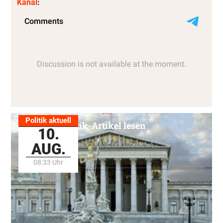
Kanal
:
Politik aktuell
Alle Politik-Artikel lesen
10.
AUG.
08:33 Uhr