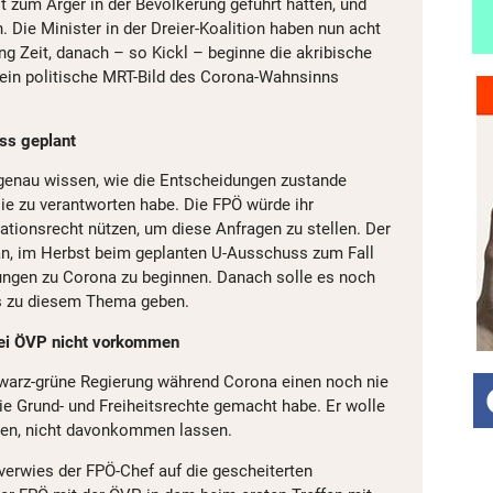
t zum Ärger in der Bevölkerung geführt hatten, und
 Die Minister in der Dreier-Koalition haben nun acht
g Zeit, danach – so Kickl – beginne die akribische
m ein politische MRT-Bild des Corona-Wahnsinns
ss geplant
genau wissen, wie die Entscheidungen zustande
e zu verantworten habe. Die FPÖ würde ihr
ationsrecht nützen, um diese Anfragen zu stellen. Der
n, im Herbst beim geplanten U-Ausschuss zum Fall
ungen zu Corona zu beginnen. Danach solle es noch
s zu diesem Thema geben.
bei ÖVP nicht vorkommen
hwarz-grüne Regierung während Corona einen noch nie
ie Grund- und Freiheitsrechte gemacht habe. Er wolle
ünen, nicht davonkommen lassen.
rwies der FPÖ-Chef auf die gescheiterten