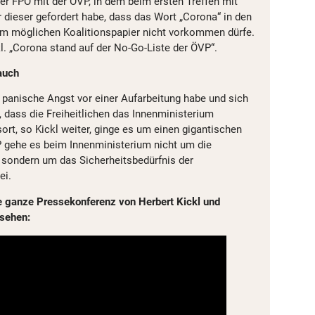
r FPÖ mit der ÖVP, in dem beim ersten Treffen mit
 dieser gefordert habe, dass das Wort „Corona“ in den
im möglichen Koalitionspapier nicht vorkommen dürfe.
kl. „Corona stand auf der No-Go-Liste der ÖVP“.
auch
 panische Angst vor einer Aufarbeitung habe und sich
 dass die Freiheitlichen das Innenministerium
t, so Kickl weiter, ginge es um einen gigantischen
gehe es beim Innenministerium nicht um die
, sondern um das Sicherheitsbedürfnis der
ei.
e ganze Pressekonferenz von Herbert Kickl und
sehen: