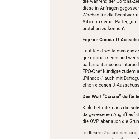
die während der Corona-Zei
diese in Anfragen gegossen.
Wochen für die Beantwortun
Arbeit in seiner Partei, „u
erstellen zu können“.
Eigener Corona-U-Ausschu
Laut Kickl wolle man ganz 
gekommen seien und wer si
parlamentarisches Interpell
FPÖ-Chef kündigte zudem a
„Pilnacek“ auch mit Befrag
einen eigenen U-Ausschus
Das Wort “Corona” durfte 
Kickl betonte, dass die sc
da gewesenen Angriff auf d
die ÖVP, aber auch die Gr
In diesem Zusammenhang ve