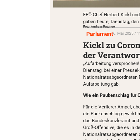
FPÖ-Chef Herbert Kickl und
gaben heute, Dienstag, den
Foto: Andreas Ruttinger
Parlament
6. Mai 2025 / 1
Kickl zu Coro
der Verantwor
„Aufarbeitung versprochen! 
Dienstag, bei einer Press
Nationalratsabgeordneten M
Aufarbeitung gab.
Wie ein Paukenschlag für
Für die Verlierer-Ampel, ab
ein Paukenschlag gewirkt 
das Bundeskanzleramt und s
Groß-Offensive, die es in d
Nationalratsabgeordneten d