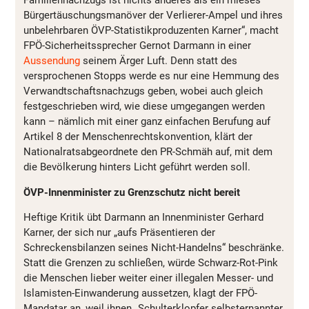
Familiennachzugs ist nichts anderes als ein mieses
Bürgertäuschungsmanöver der Verlierer-Ampel und ihres
unbelehrbaren ÖVP-Statistikproduzenten Karner“, macht
FPÖ-Sicherheitssprecher Gernot Darmann in einer
Aussendung
seinem Ärger Luft. Denn statt des
versprochenen Stopps werde es nur eine Hemmung des
Verwandtschaftsnachzugs geben, wobei auch gleich
festgeschrieben wird, wie diese umgegangen werden
kann – nämlich mit einer ganz einfachen Berufung auf
Artikel 8 der Menschenrechtskonvention, klärt der
Nationalratsabgeordnete den PR-Schmäh auf, mit dem
die Bevölkerung hinters Licht geführt werden soll.
ÖVP-Innenminister zu Grenzschutz nicht bereit
Heftige Kritik übt Darmann an Innenminister Gerhard
Karner, der sich nur „aufs Präsentieren der
Schreckensbilanzen seines Nicht-Handelns“ beschränke.
Statt die Grenzen zu schließen, würde Schwarz-Rot-Pink
die Menschen lieber weiter einer illegalen Messer- und
Islamisten-Einwanderung aussetzen, klagt der FPÖ-
Mandatar an, weil ihnen „Schulterklopfer selbsternannter