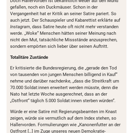
Doch Hallervorden ist bekanntlich weder auf den Mund
gefallen, noch ein Duckmäuser. Schon in der
Vergangenheit hat er Kritik an seiner Satire pariert. So
auch jetzt. Der Schauspieler und Kabarettist erklärte auf
Instagram
, dass Satire heute oft nicht mehr verstanden
werde. „Woke“ Menschen hätten seiner Meinung nach
nicht den Mut, tatsächliche Missstände anzusprechen,
sondern empörten sich lieber über seinen Auftritt.
Totalitäre Zustände
Er kritisierte die Bundesregierung, die „gerade den Tod
von tausenden von jungen Menschen billigend in Kauf“
nehme und darüber nachdenke, „dass die Streitkraft um
70.000 Soldat:innen erweitert werden müsste, denn die
Nato hat letzte Woche ausgerechnet, dass an der
„Ostfront“ täglich 5.000 Soldat:innen sterben würden“.
Würde er eine Satire mit Regierungsbeamten im Knast
zeigen, würde sie vermutlich auf dem Index stehen, so
Hallervorden. Formulierungen wie „Kanonenfutter an der
Ostfront […] im Zuge unseres neuen Demokratie-