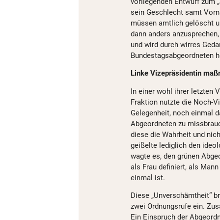
vorliegenden Entwurf zum 
sein Geschlecht samt Vorn
müssen amtlich gelöscht u
dann anders anzusprechen, 
und wird durch wirres Gedan
Bundestagsabgeordneten hef
Linke Vizepräsidentin maßr
In einer wohl ihrer letzten
Fraktion nutzte die Noch-V
Gelegenheit, noch einmal d
Abgeordneten zu missbrauch
diese die Wahrheit und nic
geißelte lediglich den ideo
wagte es, den grünen Abgeo
als Frau definiert, als Mann
einmal ist.
Diese „Unverschämtheit“ b
zwei Ordnungsrufe ein. Zus
Ein Einspruch der Abgeord