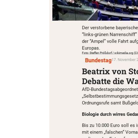
Der verstorbene bayerische
“links-grünen Narrenschiff”
der “Ampel” volle Fahrt a
Europas.
Foto: Steffen Prößdorf / wikimedia.org (
Bundestag
17. November 2
Beatrix von St
Debatte die Wa
AfD-Bundestagsabgeordnete
„Selbstbestimmungsgesetz“
Ordnungsrufe samt Bußgeld
Biologie durch wirres Geda
Bis zu 10.000 Euro soll es
mit einem „falschen“ Vorn