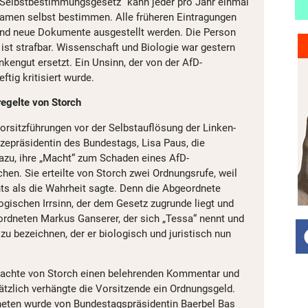
„Selbstbestimmungsgesetz“ kann jeder pro Jahr einmal
amen selbst bestimmen. Alle früheren Eintragungen
nd neue Dokumente ausgestellt werden. Die Person
ist strafbar. Wissenschaft und Biologie war gestern
kengut ersetzt. Ein Unsinn, der von der AfD-
tig kritisiert wurde.
egelte von Storch
 Vorsitzführungen vor der Selbstauflösung der Linken-
izepräsidentin des Bundestags, Lisa Paus, die
azu, ihre „Macht“ zum Schaden eines AfD-
en. Sie erteilte von Storch zwei Ordnungsrufe, weil
hts als die Wahrheit sagte. Denn die Abgeordnete
logischen Irrsinn, der dem Gesetz zugrunde liegt und
rdneten Markus Ganserer, der sich „Tessa“ nennt und
 zu bezeichnen, der er biologisch und juristisch nun
rachte von Storch einen belehrenden Kommentar und
ätzlich verhängte die Vorsitzende ein Ordnungsgeld.
neten wurde von Bundestagspräsidentin Baerbel Bas