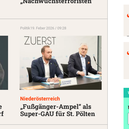
„Nachwuchsterroristen“
Politik
19. Feber 2026 / 09:28
Niederösterreich
e
„Fußgänger-Ampel“ als
rf
Super-GAU für St. Pölten