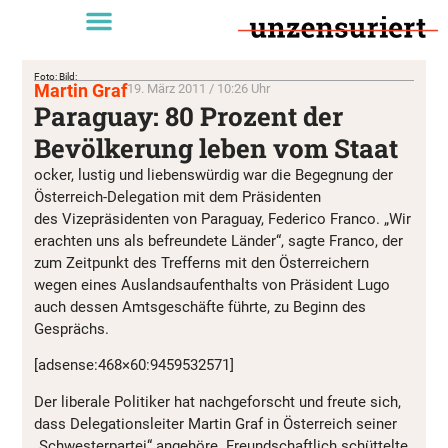
Foto: Bild:
Martin Graf
19. März 2011 / 10:26 Uhr
Paraguay: 80 Prozent der
Bevölkerung leben vom Staat
ocker, lustig und liebenswürdig war die Begegnung der
Österreich-Delegation mit dem Präsidenten
des Vizepräsidenten von Paraguay, Federico Franco. „Wir
erachten uns als befreundete Länder“, sagte Franco, der
zum Zeitpunkt des Trefferns mit den Österreichern
wegen eines Auslandsaufenthalts von Präsident Lugo
auch dessen Amtsgeschäfte führte, zu Beginn des
Gesprächs.
[adsense:468×60:9459532571]
Der liberale Politiker hat nachgeforscht und freute sich,
dass Delegationsleiter Martin Graf in Österreich seiner
„Schwesterpartei“ angehöre. Freundschaftlich schüttelte