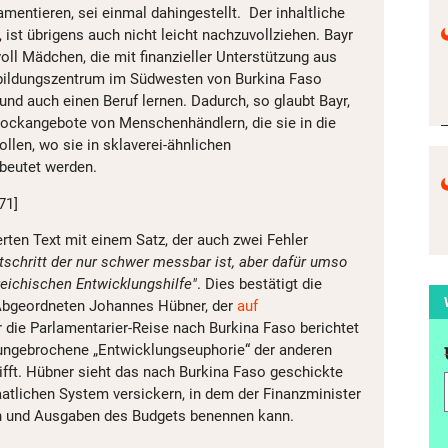
mentieren, sei einmal dahingestellt. Der inhaltliche
, ist übrigens auch nicht leicht nachzuvollziehen. Bayr
oll Mädchen, die mit finanzieller Unterstützung aus
sbildungszentrum im Südwesten von Burkina Faso
nd auch einen Beruf lernen. Dadurch, so glaubt Bayr,
ockangebote von Menschenhändlern, die sie in die
llen, wo sie in sklaverei-ähnlichen
beutet werden.
71]
erten Text mit einem Satz, der auch zwei Fehler
ortschritt der nur schwer messbar ist, aber dafür umso
reichischen Entwicklungshilfe"
. Dies bestätigt die
bgeordneten Johannes Hübner, der
auf
r die Parlamentarier-Reise nach Burkina Faso berichtet
e ungebrochene „Entwicklungseuphorie“ der anderen
ifft. Hübner sieht das nach Burkina Faso geschickte
aatlichen System versickern, in dem der Finanzminister
n und Ausgaben des Budgets benennen kann.