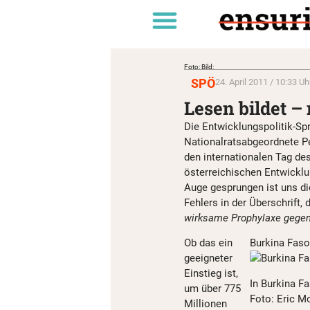
Foto: Bild:
SPÖ
24. April 2011 / 10:33 Uh
Lesen bildet – 
Die Entwicklungspolitik-Spr
Nationalratsabgeordnete P
den internationalen Tag d
österreichischen Entwicklu
Auge gesprungen ist uns di
Fehlers in der Überschrift, 
wirksame Prophylaxe gege
Ob das ein
Burkina Fas
geeigneter
Einstieg ist,
In Burkina F
um über 775
Foto: Eric Mo
Millionen