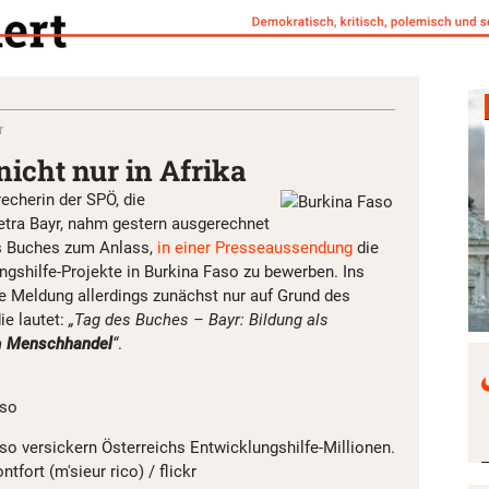
r
nicht nur in Afrika
echerin der SPÖ, die
etra Bayr, nahm gestern ausgerechnet
es Buches zum Anlass,
in einer Presseaussendung
die
ngshilfe-Projekte in Burkina Faso zu bewerben. Ins
e Meldung allerdings zunächst nur auf Grund des
die lautet:
„Tag des Buches – Bayr: Bildung als
n
Menschhandel
“
.
o
aso versickern Österreichs Entwicklungshilfe-Millionen.
ntfort (m'sieur rico) / flickr