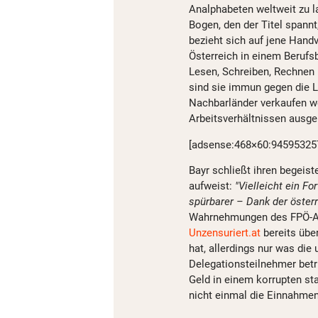
Analphabeten weltweit zu la
Bogen, den der Titel spannt
bezieht sich auf jene Handv
Österreich in einem Beruf
Lesen, Schreiben, Rechnen u
sind sie immun gegen die L
Nachbarländer verkaufen wo
Arbeitsverhältnissen ausge
[adsense:468×60:94595325
Bayr schließt ihren begeist
aufweist:
"Vielleicht ein F
spürbarer – Dank der öster
Wahrnehmungen des FPÖ-A
Unzensuriert.at
bereits übe
hat, allerdings nur was di
Delegationsteilnehmer betr
Geld in einem korrupten st
nicht einmal die Einnahme