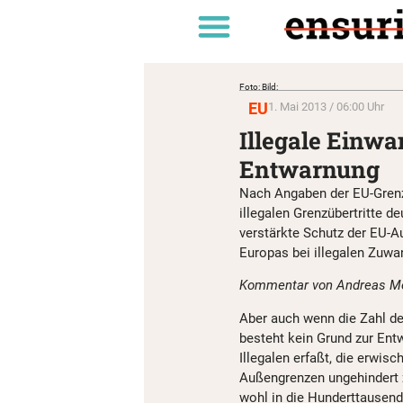
Foto: Bild:
EU
1. Mai 2013 / 06:00 Uhr
Illegale Einwa
Entwarnung
Nach Angaben der EU-Grenzs
illegalen Grenzübertritte d
verstärkte Schutz der EU-Au
Europas bei illegalen Zuwa
Kommentar von Andreas Mö
Aber auch wenn die Zahl der
besteht kein Grund zur Entw
Illegalen erfaßt, die erwis
Außengrenzen ungehindert zu
wohl in die Hunderttausend