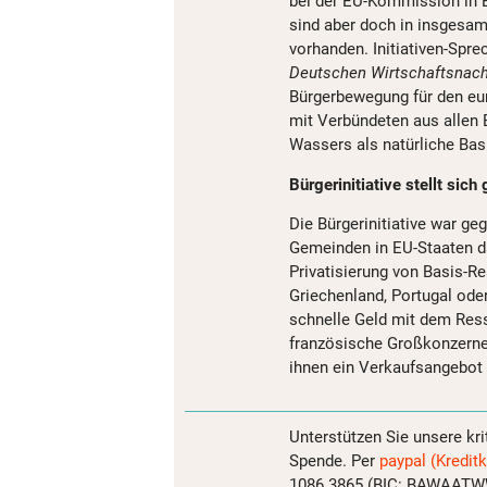
bei der EU-Kommission in Br
sind aber doch in insgesam
vorhanden. Initiativen-Spre
Deutschen Wirtschaftsnac
Bürgerbewegung für den e
mit Verbündeten aus allen 
Wassers als natürliche Ba
Bürgerinitiative stellt si
Die Bürgerinitiative war g
Gemeinden in EU-Staaten da
Privatisierung von Basis-R
Griechenland, Portugal oder
schnelle Geld mit dem Res
französische Großkonzerne 
ihnen ein Verkaufsangebot
Unterstützen Sie unsere kri
Spende. Per
paypal (Kreditk
1086 3865 (BIC: BAWAATWW)