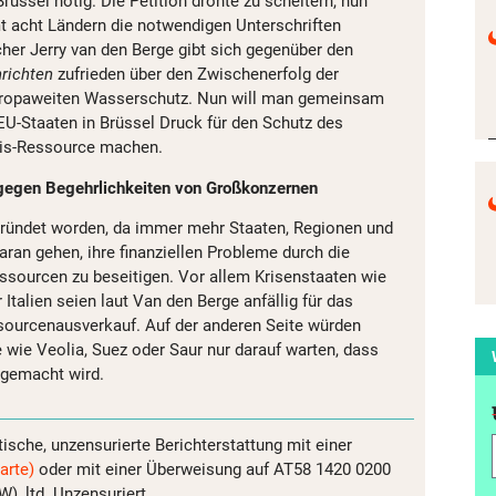
üssel nötig. Die Petition drohte zu scheitern, nun
t acht Ländern die notwendigen Unterschriften
cher Jerry van den Berge gibt sich gegenüber den
hrichten
zufrieden über den Zwischenerfolg der
uropaweiten Wasserschutz. Nun will man gemeinsam
EU-Staaten in Brüssel Druck für den Schutz des
sis-Ressource machen.
ch gegen Begehrlichkeiten von Großkonzernen
egründet worden, da immer mehr Staaten, Regionen und
ran gehen, ihre finanziellen Probleme durch die
essourcen zu beseitigen. Vor allem Krisenstaaten wie
 Italien seien laut Van den Berge anfällig für das
sourcenausverkauf. Auf der anderen Seite würden
wie Veolia, Suez oder Saur nur darauf warten, dass
 gemacht wird.
tische, unzensurierte Berichterstattung mit einer
arte)
oder mit einer Überweisung auf AT58 1420 0200
, ltd. Unzensuriert