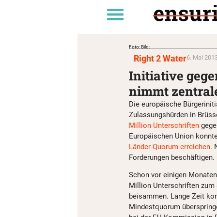
Foto: Bild:
Right 2 Water
6. Mai 2013
Initiative geg
nimmt zentral
Die europäische Bürgeriniti
Zulassungshürden in Brüs
Million Unterschriften
gegen
Europäischen Union konnte 
Länder-Quorum erreichen
.
Forderungen beschäftigen.
Schon vor einigen Monaten 
Million Unterschriften zum
beisammen. Lange Zeit kon
Mindestquorum überspringen