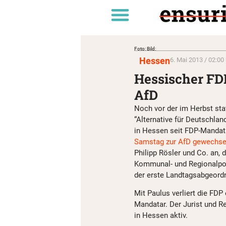
Foto: Bild:
Hessen
6. Mai 2013 / 02:00
Hessischer FD
AfD
Noch vor der im Herbst sta
“Alternative für Deutschla
in Hessen seit FDP-Mandat
Samstag zur AfD gewechse
Philipp Rösler und Co. an, 
Kommunal- und Regionalpoli
der erste Landtagsabgeordne
Mit Paulus verliert die FD
Mandatar. Der Jurist und R
in Hessen aktiv.