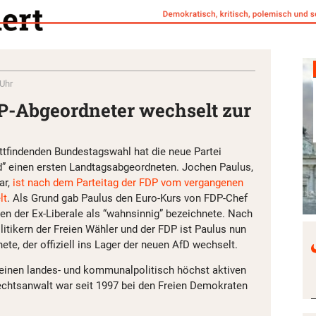
 Uhr
P-Abgeordneter wechselt zur
ttfindenden Bundestagswahl hat die neue Partei
nd” einen ersten Landtagsabgeordneten. Jochen Paulus,
ar,
ist nach dem Parteitag der FDP vom vergangenen
lt
. Als Grund gab Paulus den Euro-Kurs von FDP-Chef
den der Ex-Liberale als “wahnsinnig” bezeichnete. Nach
tikern der Freien Wähler und der FDP ist Paulus nun
te, der offiziell ins Lager der neuen AfD wechselt.
P einen landes- und kommunalpolitisch höchst aktiven
echtsanwalt war seit 1997 bei den Freien Demokraten