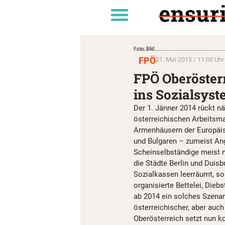
Foto: Bild:
FPÖ
21. Mai 2013 / 11:00 Uhr
FPÖ Oberöster
ins Sozialsys
Der 1. Jänner 2014 rückt nä
österreichischen Arbeitsma
Armenhäusern der Europäis
und Bulgaren – zumeist An
Scheinselbständige meist n
die Städte Berlin und Duisb
Sozialkassen leerräumt, so
organisierte Bettelei, Dieb
ab 2014 ein solches Szena
österreichischer, aber auch
Oberösterreich setzt nun k