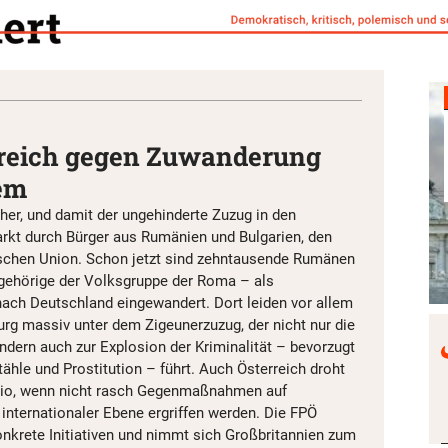
reich gegen Zuwanderung
tem
her, und damit der ungehinderte Zuzug in den
rkt durch Bürger aus Rumänien und Bulgarien, den
chen Union. Schon jetzt sind zehntausende Rumänen
gehörige der Volksgruppe der Roma – als
ach Deutschland eingewandert. Dort leiden vor allem
urg massiv unter dem Zigeunerzuzug, der nicht nur die
ndern auch zur Explosion der Kriminalität – bevorzugt
stähle und Prostitution – führt. Auch Österreich droht
rio, wenn nicht rasch Gegenmaßnahmen auf
 internationaler Ebene ergriffen werden. Die FPÖ
onkrete Initiativen und nimmt sich Großbritannien zum