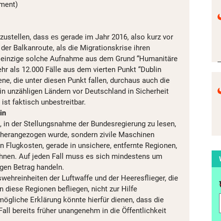
ement)
tzustellen, dass
gerade im Jahr 2016, also kurz vor
es
der Balkanroute, als die Migrationskrise ihren
e einzige solche Aufnahme aus dem Grund “Humanitäre
r als 12.000 Fälle aus dem vierten Punkt “Dublin
ne, die unter diesen Punkt fallen, durchaus auch die
in unzähligen Ländern vor Deutschland in Sicherheit
 ist faktisch unbestreitbar.
in
s, in der Stellungsnahme der Bundesregierung zu lesen,
 herangezogen wurde, sondern zivile Maschinen
n Flugkosten, gerade in unsichere, entfernte Regionen,
rahnen. Auf jeden Fall muss es sich mindestens um
igen Betrag handeln.
wehreinheiten der Luftwaffe und der Heeresflieger, die
n diese Regionen befliegen, nicht zur Hilfe
ögliche Erklärung könnte hierfür dienen, dass die
ll bereits früher unangenehm in die Öffentlichkeit