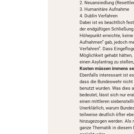
2. Neuansiedlung (Resettl
3. Humanitäre Aufnahme
4. Dublin Verfahren
Dabei ist es beachtlich fes
der endgültigen Schließung 
Höhepunkt erreichte, kein
Aufnahmen” gab, jedoch meh
Verfahren”. Dass Eingefloge
Möglichkeit gehabt hätten, 
einen Asylantrag zu stellen,
Kosten müssen immens se
Ebenfalls interessant ist e
dass die Bundeswehr nicht
benutzt wurden. Was dies a
bedeutet, lässt sich nur e
einen mittleren siebenstell
Unerklärlich, warum Bundes
teilweise deutlich öfter ebe
hinzugezogen werden. Als m
ganze Thematik in diesem Fa