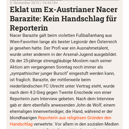
5. November 2015 / 16:44 Uhr
Eklat um Ex-Austrianer Nacer
Barazite: Kein Handschlag für
Reporterin
Nacer Barazite galt beim violetten Fußballanhang aus
Wien-Favoriten lange als bester Legionär den Österreich
je gesehen hatte. Der Profi war ein Ausnahmetalent,
wurde unter anderem in der Arsenal-Jugend ausgebildet.
Ob der 25-jährige strenggläubige Moslem nach seiner
Aktion am vergangenen Sonntag noch immer als
„sympathischer junger Bursch“ eingestuft werden kann,
ist fraglich. Barazite, der mittlerweile beim
niederländischen FC Utrecht unter Vertrag steht, wurde
nach dem 4:2-Sieg gegen Twente Enschede von einer
Reporterin zum Interview gebeten. Nach dem Interview
gab er dem ebenfalls anwesenden John de Wolf, einem
ehemaligen Innenverteidiger, die Hand, während er der
blondhaarigen
Reporterin aus religiösen Gründen den
Handschlag
verwehrte. Vor allem in den sozialen Medien