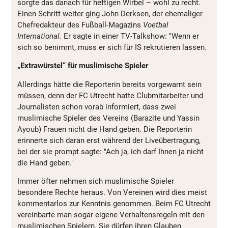
sorgte das danach für heftigen Wirbel – wohl zu recht.
Einen Schritt weiter ging John Derksen, der ehemaliger
Chefredakteur des Fußball-Magazins
Voetbal
International.
Er sagte in einer TV-Talkshow: "Wenn er
sich so benimmt, muss er sich für IS rekrutieren lassen.
„Extrawürstel“ für muslimische Spieler
Allerdings hätte die Reporterin bereits vorgewarnt sein
müssen, denn der FC Utrecht hatte Clubmitarbeiter und
Journalisten schon vorab informiert, dass zwei
muslimische Spieler des Vereins (Barazite und Yassin
Ayoub) Frauen nicht die Hand geben. Die Reporterin
erinnerte sich daran erst während der Liveübertragung,
bei der sie prompt sagte: "Ach ja, ich darf Ihnen ja nicht
die Hand geben."
Immer öfter nehmen sich muslimische Spieler
besondere Rechte heraus. Von Vereinen wird dies meist
kommentarlos zur Kenntnis genommen. Beim FC Utrecht
vereinbarte man sogar eigene Verhaltensregeln mit den
muslimischen Spielern. Sie dürfen ihren Glauben