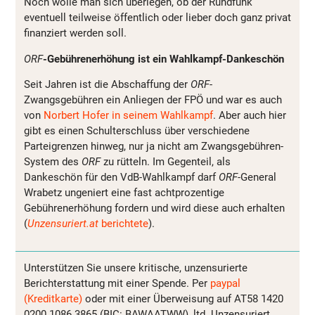
Noch wolle man sich überlegen, ob der Rundfunk
eventuell teilweise öffentlich oder lieber doch ganz privat
finanziert werden soll.
ORF
-Gebührenerhöhung ist ein Wahlkampf-Dankeschön
Seit Jahren ist die Abschaffung der
ORF
-
Zwangsgebühren ein Anliegen der FPÖ und war es auch
von
Norbert Hofer in seinem Wahlkampf
. Aber auch hier
gibt es einen Schulterschluss über verschiedene
Parteigrenzen hinweg, nur ja nicht am Zwangsgebühren-
System des
ORF
zu rütteln. Im Gegenteil, als
Dankeschön für den VdB-Wahlkampf darf
ORF
-General
Wrabetz ungeniert eine fast achtprozentige
Gebührenerhöhung fordern und wird diese auch erhalten
(
Unzensuriert.at
berichtete
).
Unterstützen Sie unsere kritische, unzensurierte
Berichterstattung mit einer Spende. Per
paypal
(Kreditkarte)
oder mit einer Überweisung auf AT58 1420
0200 1086 3865 (BIC: BAWAATWW), ltd. Unzensuriert