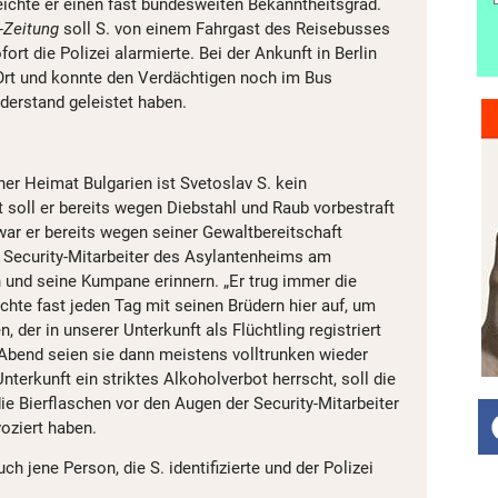
ichte er einen fast bundesweiten Bekanntheitsgrad.
d-Zeitung
soll S. von einem Fahrgast des Reisebusses
ort die Polizei alarmierte. Bei der Ankunft in Berlin
r Ort und konnte den Verdächtigen noch im Bus
iderstand geleistet haben.
er Heimat Bulgarien ist Svetoslav S. kein
 soll er bereits wegen Diebstahl und Raub vorbestraft
war er bereits wegen seiner Gewaltbereitschaft
r Security-Mitarbeiter des Asylantenheims am
 und seine Kumpane erinnern. „Er trug immer die
chte fast jeden Tag mit seinen Brüdern hier auf, um
 der in unserer Unterkunft als Flüchtling registriert
Abend seien sie dann meistens volltrunken wieder
nterkunft ein striktes Alkoholverbot herrscht, soll die
ie Bierflaschen vor den Augen der Security-Mitarbeiter
oziert haben.
h jene Person, die S. identifizierte und der Polizei