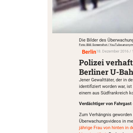
Die Bilder des Überwachun
Foto: Bild: Screenshot / YouTube anon
Berlin
18. Dezember 2016 / 
Polizei verhaf
Berliner U-Bah
Jener Gewalttäter, der in d
identifiziert worden war, i
einem aus Südfrankreich
Verdächtiger von Fahrgast 
Zum Verhängnis geworden i
Überwachungsvideos in me
jährige Frau von hinten in 