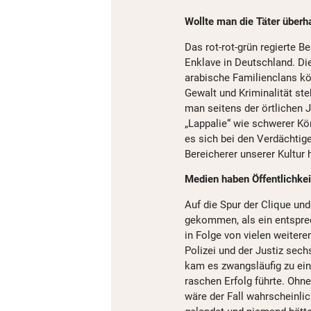
Wollte man die Täter überh
Das rot-rot-grün regierte B
Enklave in Deutschland. Di
arabische Familienclans kön
Gewalt und Kriminalität ste
man seitens der örtlichen 
„Lappalie“ wie schwerer Kö
es sich bei den Verdächtig
Bereicherer unserer Kultur 
Medien haben Öffentlichke
Auf die Spur der Clique un
gekommen, als ein entspr
in Folge von vielen weitere
Polizei und der Justiz sec
kam es zwangsläufig zu eine
raschen Erfolg führte. Ohn
wäre der Fall wahrscheinlic