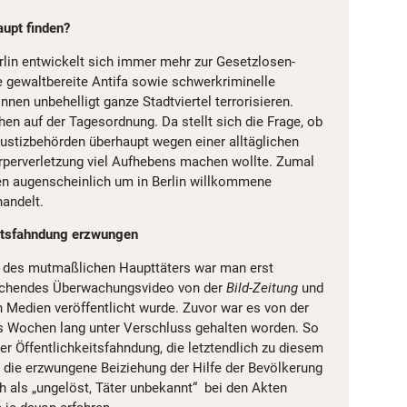
aupt finden?
erlin entwickelt sich immer mehr zur Gesetzlosen-
e gewaltbereite Antifa sowie schwerkriminelle
nen unbehelligt ganze Stadtviertel terrorisieren.
hen auf der Tagesordnung. Da stellt sich die Frage, ob
Justizbehörden überhaupt wegen einer alltäglichen
rperverletzung viel Aufhebens machen wollte. Zumal
en augenscheinlich um in Berlin willkommene
handelt.
itsfahndung erzwungen
d des mutmaßlichen Haupttäters war man erst
echendes Überwachungsvideo von der
Bild-Zeitung
und
n Medien veröffentlicht wurde. Zuvor war es von der
hs Wochen lang unter Verschluss gehalten worden. So
r Öffentlichkeitsfahndung, die letztendlich zu diesem
e die erzwungene Beiziehung der Hilfe der Bevölkerung
h als „ungelöst, Täter unbekannt“ bei den Akten