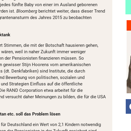
 jedes fünfte Baby von einer im Ausland geborenen
rden ist.
Bloomberg
berichtet weiter, dass dieser Trend
grantenansturm des Jahres 2015 zu beobachten
ktank
rt Stimmen, die mit der Botschaft hausieren gehen,
 wären, weil in naher Zukunft immer weniger
n der Pensionisten finanzieren müssen. So
in gewisser Stijn Hoorens vom amerikanischen
(dt. Denkfabriken) sind Institute, die durch
nd Bewerbung von politischen, sozialen und
und Strategien Einfluss auf die öffentliche
ie RAND Corporation etwa arbeitet für die
d versucht daher Meinungen zu bilden, die für die USA
an etc. soll das Problem lösen
 für Deutschland ein Wert von 2,1 Kindern notwendig
nen der Pensionisten in der Zukunft gesichert sind.