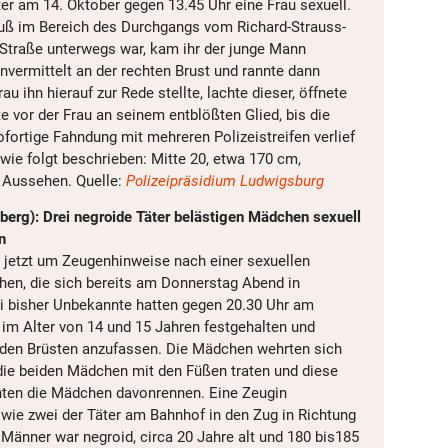
ter am 14. Oktober gegen 13.45 Uhr eine Frau sexuell.
 Fuß im Bereich des Durchgangs vom Richard-Strauss-
traße unterwegs war, kam ihr der junge Mann
nvermittelt an der rechten Brust und rannte dann
au ihn hierauf zur Rede stellte, lachte dieser, öffnete
 vor der Frau an seinem entblößten Glied, bis die
fortige Fahndung mit mehreren Polizeistreifen verlief
 wie folgt beschrieben: Mitte 20, etwa 170 cm,
 Aussehen. Quelle:
Polizeipräsidium Ludwigsburg
erg): Drei negroide Täter belästigen Mädchen sexuell
n
t jetzt um Zeugenhinweise nach einer sexuellen
en, die sich bereits am Donnerstag Abend in
ei bisher Unbekannte hatten gegen 20.30 Uhr am
m Alter von 14 und 15 Jahren festgehalten und
den Brüsten anzufassen. Die Mädchen wehrten sich
r die beiden Mädchen mit den Füßen traten und diese
nnten die Mädchen davonrennen. Eine Zeugin
wie zwei der Täter am Bahnhof in den Zug in Richtung
i Männer war negroid, circa 20 Jahre alt und 180 bis185