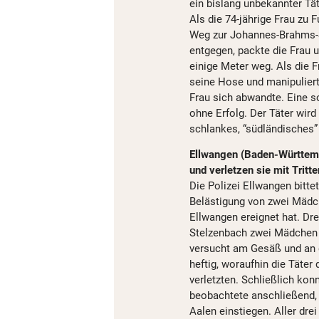
ein bislang unbekannter Tä
Als die 74-jährige Frau zu
Weg zur Johannes-Brahms-S
entgegen, packte die Frau u
einige Meter weg. Als die Fr
seine Hose und manipulierte
Frau sich abwandte. Eine so
ohne Erfolg. Der Täter wird
schlankes, “südländisches”
Ellwangen (Baden-Württemb
und verletzen sie mit Tritte
Die Polizei Ellwangen bitte
Belästigung von zwei Mädch
Ellwangen ereignet hat. Dr
Stelzenbach zwei Mädchen i
versucht am Gesäß und an 
heftig, woraufhin die Täte
verletzten. Schließlich ko
beobachtete anschließend, 
Aalen einstiegen. Aller dre