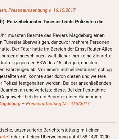
len, Presseaussendung v. 16.10.2017
: Polizeibekannter Tunesier bricht Polizisten die
Uhr, mussten Beamte des Reviers Magdeburg einen
en Tunesier überwältigen, der zuvor mehrere Personen
atte. Der Täter hatte im Bereich der Ernst-Reuter-Allee
eburger eingeschlagen, weil dieser ihm keine Zigarette
 trat er gegen den PKW des 45-jährigen; und den
en Fahrzeuges ab. Vor einem Schnellrestaurant schlug
gestellten ein, konnte aber durch diesen und weitere
er Polizei festgehalten werden. Bei der anschließenden
ie Beamten an und verletzte diese. Bei der Festnahme
ke Gegenwehr, bei der ein Beamter einen Handbruch
 Magdeburg – Pressemitteilung Nr.: 415/2017
tische, unzensurierte Berichterstattung mit einer
arte)
oder mit einer Überweisung auf AT58 1420 0200