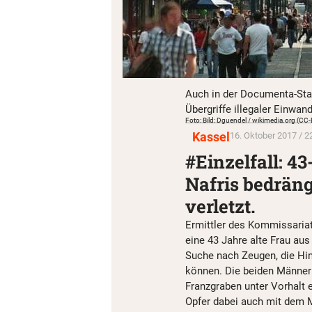
Auch in der Documenta-Stad
Übergriffe illegaler Einwan
Foto: Bild: Dguendel / wikimedia.org (CC-
Kassel
16. Oktober 2017 / 2
#Einzelfall: 43
Nafris bedräng
verletzt.
Ermittler des Kommissariat
eine 43 Jahre alte Frau aus
Suche nach Zeugen, die Hin
können. Die beiden Männer 
Franzgraben unter Vorhalt
Opfer dabei auch mit dem M