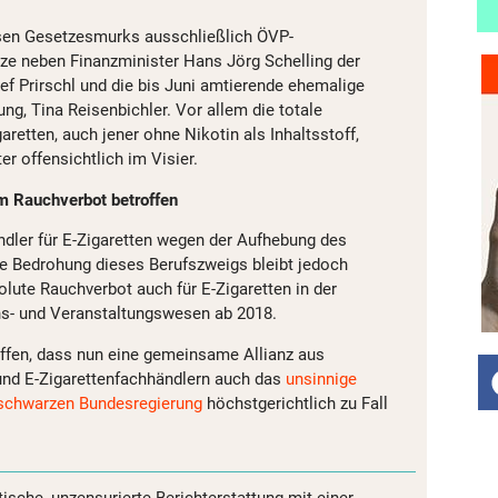
sen Gesetzesmurks ausschließlich ÖVP-
tze neben Finanzminister Hans Jörg Schelling der
 Prirschl und die bis Juni amtierende ehemalige
ng, Tina Reisenbichler. Vor allem die totale
aretten, auch jener ohne Nikotin als Inhaltsstoff,
er offensichtlich im Visier.
m Rauchverbot betroffen
dler für E-Zigaretten wegen der Aufhebung des
e Bedrohung dieses Berufszweigs bleibt jedoch
olute Rauchverbot auch für E-Zigaretten in der
s- und Veranstaltungswesen ab 2018.
ffen, dass nun eine gemeinsame Allianz aus
und E-Zigarettenfachhändlern auch das
unsinnige
-schwarzen Bundesregierung
höchstgerichtlich zu Fall
tische, unzensurierte Berichterstattung mit einer