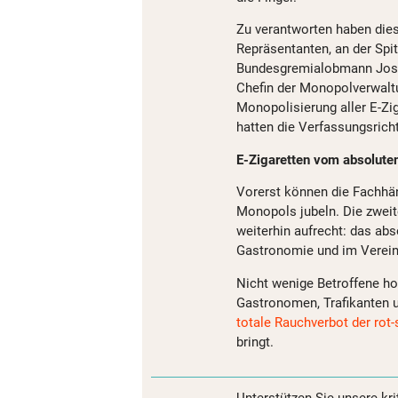
Zu verantworten haben die
Repräsentanten, an der Spi
Bundesgremialobmann Josef
Chefin der Monopolverwaltu
Monopolisierung aller E-Zig
hatten die Verfassungsricht
E-Zigaretten vom absolute
Vorerst können die Fachhän
Monopols jubeln. Die zweit
weiterhin aufrecht: das abs
Gastronomie und im Verein
Nicht wenige Betroffene ho
Gastronomen, Trafikanten 
totale Rauchverbot der rot
bringt.
Unterstützen Sie unsere kri