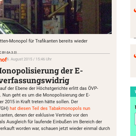
tten-Monopol für Trafikanten bereits wieder
CC BY-SA 3.0)
hof
6. August 2015 / 15:46 Uhr
onopolisierung der E-
 verfassungswidrig
auf der Ebene der Höchstgerichte erlitt das ÖVP-
. Nun geht es um die Monopolisierung der E-
er 2015 in Kraft treten hätte sollen. Der
fGH)
hat diesen Teil des Tabakmonopols nun
kanten, denen der exklusive Vertrieb
vor den
als Ausgleich für laufende Einbußen im Bereich der
verkauft worden war, schauen jetzt wieder einmal durch