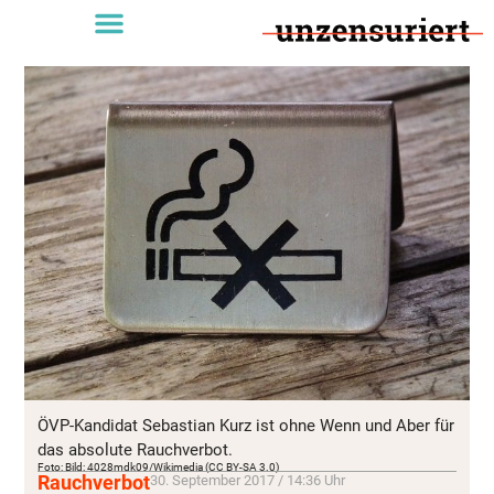
ÖVP-Kandidat Sebastian Kurz ist ohne Wenn und Aber für
das absolute Rauchverbot.
Foto: Bild: 4028mdk09/Wikimedia (CC BY-SA 3.0)
Rauchverbot
30. September 2017 / 14:36 Uhr