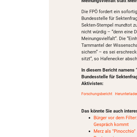
Meinungsvielfalt statt Mei
Die FPÖ fordert ein soforti
Bundesstelle für Sektenfr
Sekten-Stempel mundtot zu
nicht würdig – “denn eine 
Meinungsvielfalt“. Die “Ein
Tarnmantel der Wissenschaf
sichern” – es sei erschrecke
sitzt“, so Hafenecker absc
In diesem Bericht namens “
Bundesstelle für Sektenfra
Aktivisten:
Forschungsbericht
Herunterlade
Das könnte Sie auch intere
Bürger vor dem Filte
Gespräch kommt
Merz als "Pinocchio"