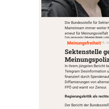
Die Bundesstelle für Sekte
Mainstream immer weiter K
erneut für Meinungsvielfalt
Foto: zensursula / Sebastian Bartels / wi
Meinungsfreiheit
16. Ju
Sektenstelle g
Meinungspoliz
In ihrem jüngsten Bericht b
Telegram
Desinformation u
finanziert durch Spendenau
Diffamierungen von alterna
FPÖ und warnt vor Zensur.
Regierungskritik als recht
Der Bericht der Bundesstel