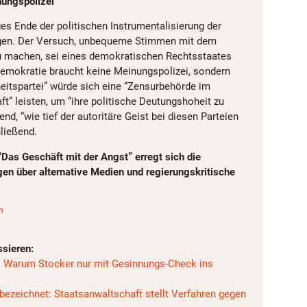
nungspolizei
ges Ende der politischen Instrumentalisierung der
agen. Der Versuch, unbequeme Stimmen mit dem
 machen, sei eines demokratischen Rechtsstaates
Demokratie braucht keine Meinungspolizei, sondern
heitspartei” würde sich eine “Zensurbehörde im
t” leisten, um “ihre politische Deutungshoheit zu
nd, “wie tief der autoritäre Geist bei diesen Parteien
hließend.
Das Geschäft mit der Angst” erregt sich die
gen über alternative Medien und regierungskritische
n
ssieren:
r: Warum Stocker nur mit Gesinnungs-Check ins
 bezeichnet: Staatsanwaltschaft stellt Verfahren gegen