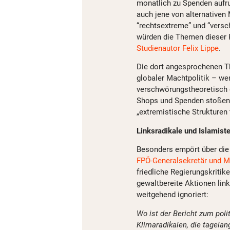
monatlich zu Spenden aufru
auch jene von alternativen
“rechtsextreme” und “vers
würden die Themen dieser K
Studienautor Felix Lippe
.
Die dort angesprochenen T
globaler Machtpolitik – we
verschwörungstheoretisch 
Shops und Spenden stoßen 
„extremistische Strukturen 
Linksradikale und Islamist
Besonders empört über die 
FPÖ-Generalsekretär und M
friedliche Regierungskritik
gewaltbereite Aktionen lin
weitgehend ignoriert:
Wo ist der Bericht zum poli
Klimaradikalen, die tagela