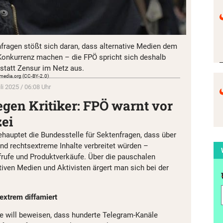
nfragen stößt sich daran, dass alternative Medien dem
onkurrenz machen – die FPÖ spricht sich deshalb
 statt Zensur im Netz aus.
kimedia.org (CC-BY-2.0)
li 2025 / 06:08 Uhr
egen Kritiker: FPÖ warnt vor
ei
ehauptet die Bundesstelle für Sektenfragen, dass über
nd rechtsextreme Inhalte verbreitet würden –
frufe und Produktverkäufe. Über die pauschalen
tiven Medien und Aktivisten ärgert man sich bei der
sextrem diffamiert
le will beweisen, dass hunderte Telegram-Kanäle