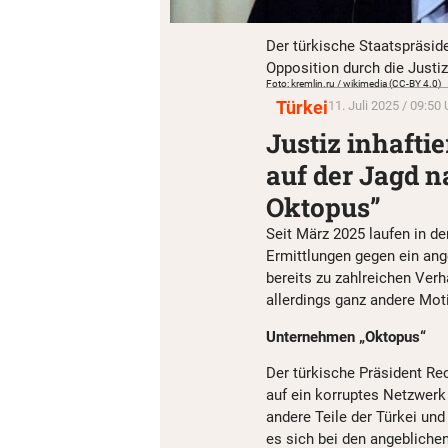
Der türkische Staatspräside
Opposition durch die Justiz
Foto: kremlin.ru / wikimedia (CC-BY 4.0)
Türkei
11. Juli 2025 / 09:50 
Justiz inhafti
auf der Jagd 
Oktopus”
Seit März 2025 laufen in d
Ermittlungen gegen ein ang
bereits zu zahlreichen Verh
allerdings ganz andere Mot
Unternehmen „Oktopus“
Der türkische Präsident Re
auf ein korruptes Netzwerk 
andere Teile der Türkei und
es sich bei den angeblich