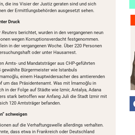
n, die ins Visier der Justiz geraten sind und sich
hen der Ermittlungsbehörden ausgesetzt sehen.
nter Druck
r
Reuters
berichtet, wurden in den vergangenen neun
sonen wegen Korruptionsverdacht festgenommen.
llein in der vergangenen Woche. Über 220 Personen
tersuchungshaft oder unter Hausarrest.
gen Amts- und Mandatsträger aus CHP-geführten
 gewählte Bürgermeister wie Istanbuls
İmamoğlu, einem Hauptwidersacher des amtierenden
f um das Präsidentenamt. Was mit İmamoğlu in
ch in der Folge auf Städte wie Izmir, Antalya, Adana
s stark betroffen war Anfang Juli die Stadt Izmir mit
sich 120 Amtsträger befanden.
en“ schweigen
tionen auf die Verhaftungswelle allerdings verhalten.
nte, dass etwa in Frankreich oder Deutschland