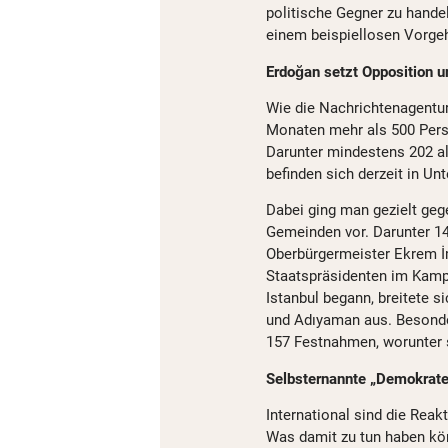
politische Gegner zu handel
einem beispiellosen Vorge
Erdoğan setzt Opposition u
Wie die Nachrichtenagentu
Monaten mehr als 500 Per
Darunter mindestens 202 a
befinden sich derzeit in Un
Dabei ging man gezielt ge
Gemeinden vor. Darunter 14
Oberbürgermeister Ekrem 
Staatspräsidenten im Kamp
Istanbul begann, breitete si
und Adıyaman aus. Besonder
157 Festnahmen, worunter 
Selbsternannte „Demokrat
International sind die Reak
Was damit zu tun haben kön