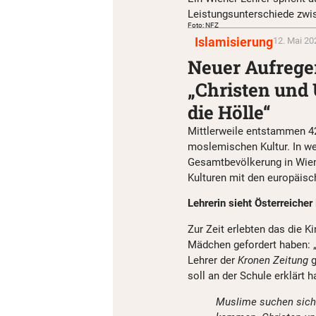
Leistungsunterschiede zwi
Foto: NFZ
Islamisierung
12. Mai 20
Neuer Aufrege
„Christen und
die Hölle“
Mittlerweile entstammen 42
moslemischen Kultur. In we
Gesamtbevölkerung in Wien 
Kulturen mit den europäisc
Lehrerin sieht Österreicher 
Zur Zeit erlebten das die K
Mädchen gefordert haben: „A
Lehrer der
Kronen Zeitung
g
soll an der Schule erklärt h
Muslime suchen sich a