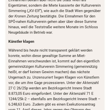
Einnahmen bekam aber nicht die Stadt Wien als
Eigentümer, sondern die Miete kassierte der Kulturverein
Simmering („KV-Elf“), wie auch die Stadt Wien gegenüber
der
Kronen Zeitung
bestätigte. Die Einnahmen für den
SPÖ-nahen Kulturverein gehen aber über diese Summe
hinaus, weil die Teststraße weitere Monate im Schloss
Neugebäude in Betrieb war.
Künstler klagen
Während bis heute nicht transparent geklärt werden
konnte, wohin diese gewaltige Summe an Miet-
Einnahmen verschwunden ist, kommt auf den eigentlich
gemeinnützigen Kulturverein Simmering (gemeinnützig
heißt, er darf keinen Gewinn machen) das nächste
Ungemach zu.
Unzensuriert
liegen Klagen von Künstlern
vor, die um ihre Gage prozessieren. Unter der Aktenzahl
27 C 26/25p werden am Bezirksgericht Innere Stadt
8.873,05 Euro eingefordert. Unter der Aktenzahl 71 E
1244/25k-2 – ebenfalls am Bezirksgericht Innere Stadt –
6.248,63 Euro. Zudem gibt es einen Exekutionsantrag
vom 11. April dieses Jahrs gegen den Obmann des