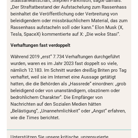
Staatsanwaltschaft, Stephen Parkinson, sagte damals:
„Der Straftatbestand der Aufstachelung zum Rassenhass
beinhaltet die Veröffentlichung oder Verbreitung von
beleidigendem oder missbräuchlichem Material, das zum
Rassenhass aufstacheln soll oder kann.“ Elon Musk (X,
Tesla, SpaceX) kommentierte auf X: „Die woke Stasi“.
Verhaftungen fast verdoppelt
Während 2019 „erst“ 7.734 Verhaftungen durchgeführt
wurden, waren es im Jahr 2023 fast doppelt so viele,
nämlich 12.183. Im Schnitt wurden dreißig Briten pro Tag
verhaftet, weil sie im Internet eine Aussage getätigt
hatten, die die Behörden als „Hassrede“ einordnen: „grob
beleidigend oder von unanständigem, obszönem oder
bedrohlichem Charakter“. Die Empfänger von
Nachrichten auf den Sozialen Medien hätten
„Belästigung“, „Unannehmlichkeit“ oder „Angst“ erfahren,
wie die
Times
berichtet.
Unterstützen Sie unsere kritische, unzensurierte