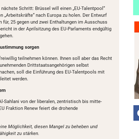
ächste Schritt: Brüssel will einen „EU-Talentpool“
en „Arbeitskräfte“ nach Europa zu holen. Der Entwurf
n für, 25 gegen und zwei Enthaltungen im Ausschuss
icht in der Aprilsitzung des EU-Parlaments endgültig
sgehen.
Zustimmung sorgen
freiwillig teilnehmen können. Ihnen soll aber das Recht
fzunehmenden Drittstaatsangehörigen selbst
machen, soll die Einführung des EU-Talentpools mit
eitet werden.
ern
Al-Sahlani von der liberalen, zentristisch bis mitte-
-EU Fraktion Renew feiert die drohende
 eine Möglichkeit, diesen Mangel zu beheben und
higkeit zu stärken.