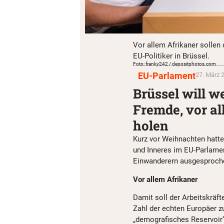
Vor allem Afrikaner sollen
EU-Politiker in Brüssel.
Foto: franky242 / depositphotos.com
EU-Parlament
27. März 
Brüssel will w
Fremde, vor a
holen
Kurz vor Weihnachten hatte 
und Inneres im EU-Parlamen
Einwanderern ausgesproch
Vor allem Afrikaner
Damit soll der Arbeitskräft
Zahl der echten Europäer z
„demografisches Reservoir