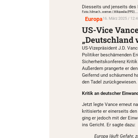
Diesseits und jenseits des 
Foto: hilmar h. werner / Wikipedia (PP0)
Europa
16. März 2025 / 12:4
US-Vice Vance
„Deutschland w
US-Vizepräsident J.D. Vanc
Politiker beschämenden E
Sicherheitskonferenz Kriti
Außerdem prangerte er den 
Geifernd und schäumend ha
den Tadel zurückgewiesen.
Kritik an deutscher Einwan
Jetzt legte Vance erneut n
kritisierte er einerseits de
ging er jedoch mit der Einw
ins Gericht. Er sagte dazu:
Europa läuft Gefahr, 