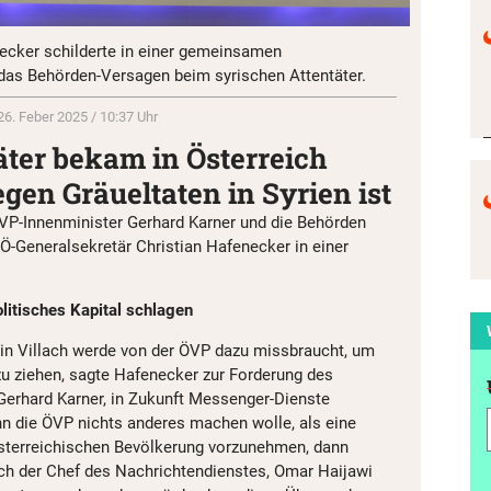
ecker schilderte in einer gemeinsamen
das Behörden-Versagen beim syrischen Attentäter.
26. Feber 2025 / 10:37 Uhr
äter bekam in Österreich
egen Gräueltaten in Syrien ist
P-Innenminister Gerhard Karner und die Behörden
PÖ-Generalsekretär Christian Hafenecker in einer
litisches Kapital schlagen
 in Villach werde von der ÖVP dazu missbraucht, um
 zu ziehen, sagte Hafenecker zur Forderung des
erhard Karner, in Zukunft Messenger-Dienste
n die ÖVP nichts anderes machen wolle, als eine
terreichischen Bevölkerung vorzunehmen, dann
ich der Chef des Nachrichtendienstes, Omar Haijawi