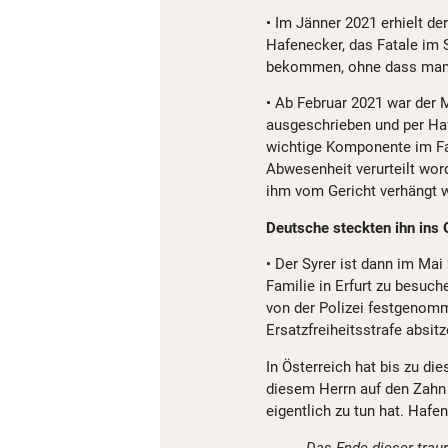
• Im Jänner 2021 erhielt der
Hafenecker, das Fatale im 
bekommen, ohne dass man s
• Ab Februar 2021 war der
ausgeschrieben und per Haf
wichtige Komponente im Fall
Abwesenheit verurteilt word
ihm vom Gericht verhängt w
Deutsche steckten ihn ins 
• Der Syrer ist dann im Ma
Familie in Erfurt zu besuch
von der Polizei festgenom
Ersatzfreiheitsstrafe absitz
In Österreich hat bis zu d
diesem Herrn auf den Zahn 
eigentlich zu tun hat. Hafe
Das Ende dieser trau