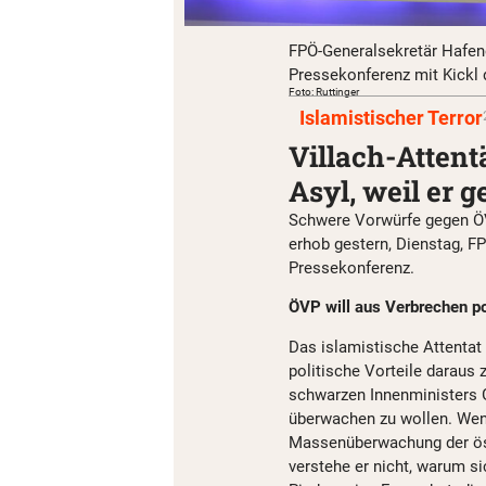
FPÖ-Generalsekretär Hafen
Pressekonferenz mit Kickl 
Foto: Ruttinger
Islamistischer Terror
Villach-Attent
Asyl, weil er g
Schwere Vorwürfe gegen ÖV
erhob gestern, Dienstag, F
Pressekonferenz.
ÖVP will aus Verbrechen po
Das islamistische Attentat
politische Vorteile daraus
schwarzen Innenministers G
überwachen zu wollen. Wen
Massenüberwachung der ös
verstehe er nicht, warum s