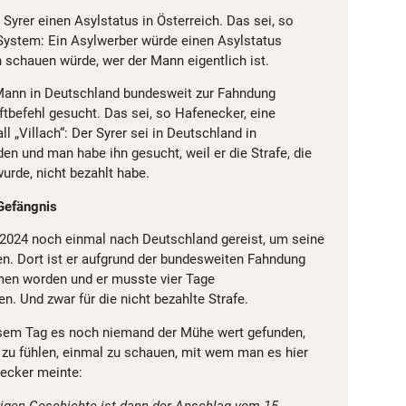
 Syrer einen Asylstatus in Österreich. Das sei, so
System: Ein Asylwerber würde einen Asylstatus
chauen würde, wer der Mann eigentlich ist.
 Mann in Deutschland bundesweit zur Fahndung
tbefehl gesucht. Das sei, so Hafenecker, eine
 „Villach“: Der Syrer sei in Deutschland in
en und man habe ihn gesucht, weil er die Strafe, die
urde, nicht bezahlt habe.
Gefängnis
i 2024 noch einmal nach Deutschland gereist, um seine
en. Dort ist er aufgrund der bundesweiten Fahndung
men worden und er musste vier Tage
en. Und zwar für die nicht bezahlte Strafe.
iesem Tag es noch niemand der Mühe wert gefunden,
zu fühlen, einmal zu schauen, mit wem man es hier
necker meinte:
rigen Geschichte ist dann der Anschlag vom 15.