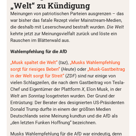
„Welt“ zu Kündigung
Meinungen von patriotischen Parteien ausgrenzen – das
war bisher das fatale Rezept vieler Mainstream-Medien,
die deshalb mit Leserschwund bestraft wurden.
Die Welt
kehrte jetzt zur Meinungsvielfalt zurück und löste ein
Rauschen im Blätterwald aus.
Wahlempfehlung für die AfD
„Musk spaltet die Welt“
(
taz
),
„Musks Wahlempfehlung
sorgt für riesiges Beben“
(
Heute
) oder
„Musk-Gastbeitrag
in der Welt sorgt für Streit“
(
ZDF
) sind nur einige von
vielen Schlagzeilen, die nach dem Gastbeitrag von Tesla-
Chef und Eigentümer der Plattform
X
, Elon Musk, in der
Welt am Sonntag
losgetreten wurden. Der Grund der
Entrüstung: Der Berater des designierten US-Präsidenten
Donald Trump durfte in einem der größten Medien
Deutschlands seine Meinung kundtun und die AfD als
„den letzten Funken Hoffnung“ bezeichnen.
Musks Wahlempfehlung für die AfD war eindeutig, denn