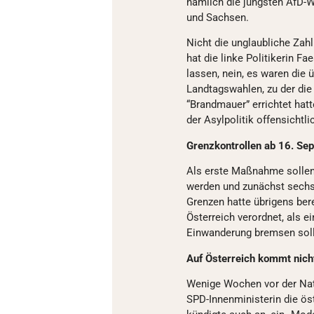
nämlich die jüngsten AfD-
und Sachsen.
Nicht die unglaubliche Zah
hat die linke Politikerin F
lassen, nein, es waren die 
Landtagswahlen, zu der die
“Brandmauer” errichtet hatt
der Asylpolitik offensichtli
Grenzkontrollen ab 16. Se
Als erste Maßnahme sollen
werden und zunächst sechs
Grenzen hatte übrigens bere
Österreich verordnet, als e
Einwanderung bremsen soll
Auf Österreich kommt nich
Wenige Wochen vor der Nati
SPD-Innenministerin die ös