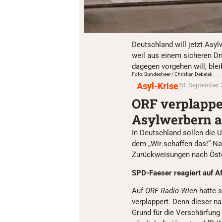
Deutschland will jetzt Asy
weil aus einem sicheren D
dagegen vorgehen will, bleib
Foto: Bundesheer / Christian Debelak
Asyl-Krise
10. September 
ORF verplappe
Asylwerbern a
In Deutschland sollen die Uh
dem „Wir schaffen das!“-Na
Zurückweisungen nach Öste
SPD-Faeser reagiert auf A
Auf
ORF
Radio Wien
hatte s
verplappert. Denn dieser n
Grund für die Verschärfung