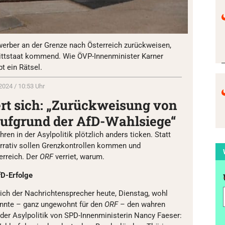
lwerber an der Grenze nach Österreich zurückweisen,
rittstaat kommend. Wie ÖVP-Innenminister Karner
t ein Rätsel.
2024 / 10:53 Uhr
rt sich: „Zurückweisung von
ufgrund der AfD-Wahlsiege“
ren in der Asylpolitik plötzlich anders ticken. Statt
rrativ sollen Grenzkontrollen kommen und
rreich. Der
ORF
verriet, warum.
fD-Erfolge
ich der Nachrichtensprecher heute, Dienstag, wohl
annte – ganz ungewohnt für den
ORF
– den wahren
 der Asylpolitik von SPD-Innenministerin Nancy Faeser: