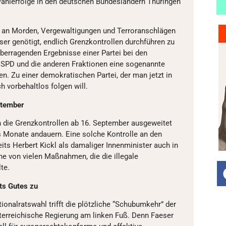
Wahlerfolge in den deutschen Bundesländern Thüringen
l an Morden, Vergewaltigungen und Terroranschlägen
aeser genötigt, endlich Grenzkontrollen durchführen zu
überragenden Ergebnisse einer Partei bei den
 SPD und die anderen Fraktionen eine sogenannte
en. Zu einer demokratischen Partei, der man jetzt in
ch vorbehaltlos folgen will.
ptember
 die Grenzkontrollen ab 16. September ausgeweitet
 Monate andauern. Eine solche Kontrolle an den
its Herbert Kickl als damaliger Innenminister auch in
ine von vielen Maßnahmen, die die illegale
te.
ts Gutes zu
onalratswahl trifft die plötzliche “Schubumkehr” der
terreichische Regierung am linken Fuß. Denn Faeser