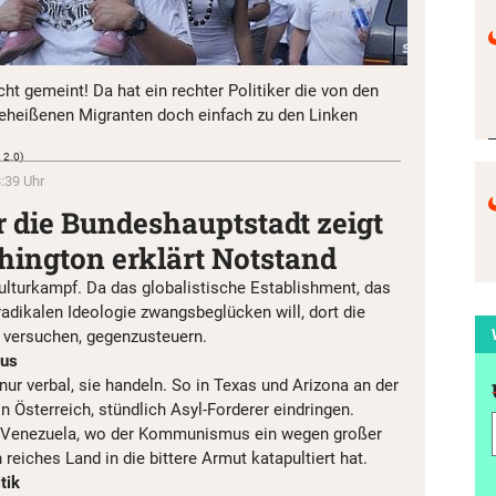
cht gemeint! Da hat ein rechter Politiker die von den
heißenen Migranten doch einfach zu den Linken
 2.0)
:39 Uhr
 die Bundeshauptstadt zeigt
ington erklärt Notstand
ulturkampf. Da das globalistische Establishment, das
sradikalen Ideologie zwangsbeglücken will, dort die
e versuchen, gegenzusteuern.
mus
 nur verbal, sie handeln. So in Texas und Arizona an der
n Österreich, stündlich Asyl-Forderer eindringen.
 Venezuela, wo der Kommunismus ein wegen großer
eiches Land in die bittere Armut katapultiert hat.
tik