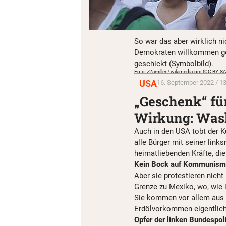
So war das aber wirklich ni
Demokraten willkommen ge
geschickt (Symbolbild).
Foto: z2amiller / wikimedia.org (CC BY-SA
USA
16. September 2022 / 13
„Geschenk“ für
Wirkung: Wash
Auch in den USA tobt der K
alle Bürger mit seiner link
heimatliebenden Kräfte, di
Kein Bock auf Kommunis
Aber sie protestieren nicht
Grenze zu Mexiko, wo, wie i
Sie kommen vor allem aus
Erdölvorkommen eigentlich r
Opfer der linken Bundespoli