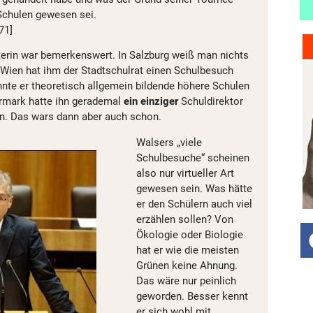
 Schulen gewesen sei.
71]
terin war bemerkenswert. In Salzburg weiß man nichts
 Wien hat ihm der Stadtschulrat einen Schulbesuch
nnte er theoretisch allgemein bildende höhere Schulen
ermark hatte ihn gerademal
ein
einziger
Schuldirektor
n. Das wars dann aber auch schon.
Walsers „viele
Schulbesuche“ scheinen
also nur virtueller Art
gewesen sein. Was hätte
er den Schülern auch viel
erzählen sollen? Von
Ökologie oder Biologie
hat er wie die meisten
Grünen keine Ahnung.
Das wäre nur peinlich
geworden. Besser kennt
er sich wohl mit