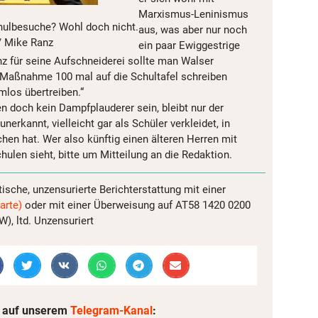
Marxismus-Leninismus
chulbesuche? Wohl doch nicht.
aus, was aber nur noch
/ Mike Ranz
ein paar Ewiggestrige
nz für seine Aufschneiderei sollte man Walser
he Maßnahme 100 mal auf die Schultafel schreiben
amlos übertreiben.“
n doch kein Dampfplauderer sein, bleibt nur der
unerkannt, vielleicht gar als Schüler verkleidet, in
hen hat. Wer also künftig einen älteren Herren mit
ulen sieht, bitte um Mitteilung an die Redaktion.
tische, unzensurierte Berichterstattung mit einer
arte)
oder mit einer Überweisung auf AT58 1420 0200
, ltd. Unzensuriert
 auf unserem
Telegram-Kanal
: