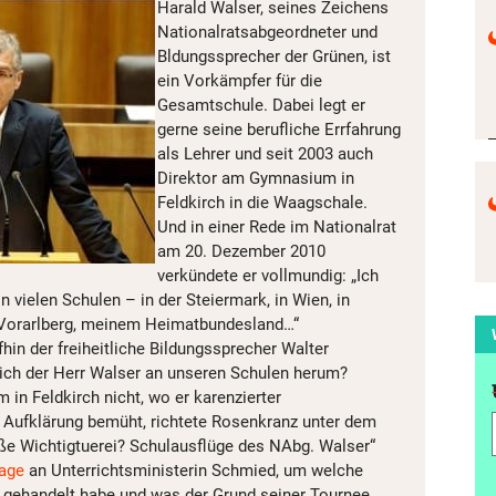
Harald Walser, seines Zeichens
Nationalratsabgeordneter und
Bldungssprecher der Grünen, ist
ein Vorkämpfer für die
Gesamtschule. Dabei legt er
gerne seine berufliche Errfahrung
als Lehrer und seit 2003 auch
Direktor am Gymnasium in
Feldkirch in die Waagschale.
Und in einer Rede im Nationalrat
am 20. Dezember 2010
verkündete er vollmundig: „Ich
n vielen Schulen – in der Steiermark, in Wien, in
n Vorarlberg, meinem Heimatbundesland…“
hin der freiheitliche Bildungssprecher Walter
ich der Herr Walser an unseren Schulen herum?
in Feldkirch nicht, wo er karenzierter
 Aufklärung bemüht, richtete Rosenkranz unter dem
loße Wichtigtuerei? Schulausflüge des NAbg. Walser“
rage
an Unterrichtsministerin Schmied, um welche
 gehandelt habe und was der Grund seiner Tournee