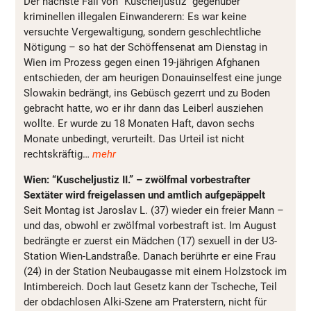
Der nächste Fall von “Kuscheljustiz” gegenüber
kriminellen illegalen Einwanderern: Es war keine
versuchte Vergewaltigung, sondern geschlechtliche
Nötigung – so hat der Schöffensenat am Dienstag in
Wien im Prozess gegen einen 19-jährigen Afghanen
entschieden, der am heurigen Donauinselfest eine junge
Slowakin bedrängt, ins Gebüsch gezerrt und zu Boden
gebracht hatte, wo er ihr dann das Leiberl ausziehen
wollte. Er wurde zu 18 Monaten Haft, davon sechs
Monate unbedingt, verurteilt. Das Urteil ist nicht
rechtskräftig…
mehr
Wien: “Kuscheljustiz II.” – zwölfmal vorbestrafter
Sextäter wird freigelassen und amtlich aufgepäppelt
Seit Montag ist Jaroslav L. (37) wieder ein freier Mann –
und das, obwohl er zwölfmal vorbestraft ist. Im August
bedrängte er zuerst ein Mädchen (17) sexuell in der U3-
Station Wien-Landstraße. Danach berührte er eine Frau
(24) in der Station Neubaugasse mit einem Holzstock im
Intimbereich. Doch laut Gesetz kann der Tscheche, Teil
der obdachlosen Alki-Szene am Praterstern, nicht für