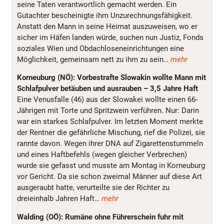
seine Taten verantwortlich gemacht werden. Ein
Gutachter bescheinigte ihm Unzurechnungsfähigkeit.
Anstatt den Mann in seine Heimat auszuweisen, wo er
sicher im Häfen landen würde, suchen nun Justiz, Fonds
soziales Wien und Obdachloseneinrichtungen eine
Möglichkeit, gemeinsam nett zu ihm zu sein…
mehr
Korneuburg (NÖ): Vorbestrafte Slowakin wollte Mann mit
Schlafpulver betäuben und ausrauben – 3,5 Jahre Haft
Eine Venusfalle (46) aus der Slowakei wollte einen 66-
Jährigen mit Torte und Spritzwein verführen. Nur: Darin
war ein starkes Schlafpulver. Im letzten Moment merkte
der Rentner die gefährliche Mischung, rief die Polizei, sie
rannte davon. Wegen ihrer DNA auf Zigarettenstummeln
und eines Haftbefehls (wegen gleicher Verbrechen)
wurde sie gefasst und musste am Montag in Korneuburg
vor Gericht. Da sie schon zweimal Männer auf diese Art
ausgeraubt hatte, verurteilte sie der Richter zu
dreieinhalb Jahren Haft…
mehr
Walding (OÖ): Rumäne ohne Führerschein fuhr mit