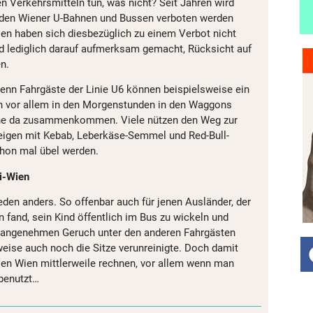
n Verkehrsmitteln tun, was nicht? Seit Jahren wird
n den Wiener U-Bahnen und Bussen verboten werden
nien haben sich diesbezüglich zu einem Verbot nicht
d lediglich darauf aufmerksam gemacht, Rücksicht auf
n.
 Denn Fahrgäste der Linie U6 können beispielsweise ein
ch vor allem in den Morgenstunden in den Waggons
che da zusammenkommen. Viele nützen den Weg zur
eigen mit Kebab, Leberkäse-Semmel und Red-Bull-
hon mal übel werden.
i-Wien
jeden anders. So offenbar auch für jenen Ausländer, der
 fand, sein Kind öffentlich im Bus zu wickeln und
 unangenehmen Geruch unter den anderen Fahrgästen
eise auch noch die Sitze verunreinigte. Doch damit
en Wien mittlerweile rechnen, vor allem wenn man
 benutzt…