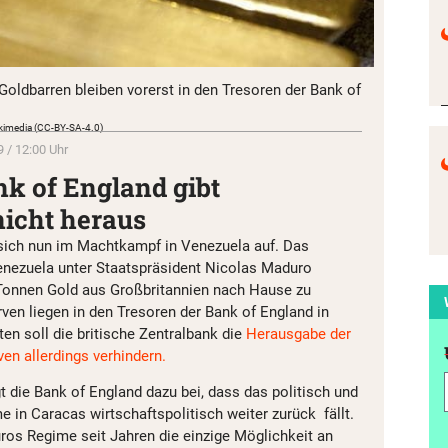
oldbarren bleiben vorerst in den Tresoren der Bank of
Wikimedia (CC-BY-SA-4.0)
 / 12:00 Uhr
k of England gibt
nicht heraus
 sich nun im Machtkampf in Venezuela auf. Das
enezuela unter Staatspräsident Nicolas Maduro
 Tonnen Gold aus Großbritannien nach Hause zu
rven liegen in den Tresoren der Bank of England in
en soll die britische Zentralbank die
Herausgabe der
en allerdings verhindern.
t die Bank of England dazu bei, dass das politisch und
n Caracas wirtschaftspolitisch weiter zurück fällt.
ros Regime seit Jahren die einzige Möglichkeit an