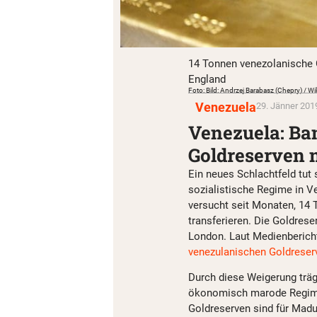
14 Tonnen venezolanische G
England
Foto: Bild: Andrzej Barabasz (Chepry) / 
Venezuela
29. Jänner 2019
Venezuela: Ban
Goldreserven 
Ein neues Schlachtfeld tut
sozialistische Regime in V
versucht seit Monaten, 14
transferieren. Die Goldrese
London. Laut Medienbericht
venezulanischen Goldreserv
Durch diese Weigerung träg
ökonomisch marode Regime i
Goldreserven sind für Madu